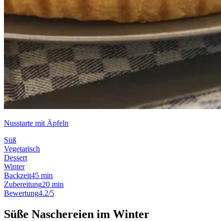
Nusstarte mit Äpfeln
Süß
Vegetarisch
Dessert
Winter
Backzeit
45 min
Zubereitung
20 min
Bewertung
4.2/5
Süße Naschereien im Winter