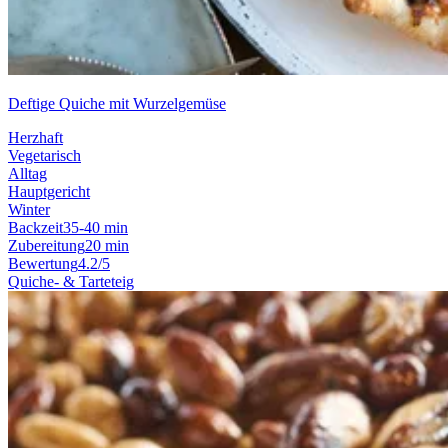
Deftige Quiche mit Wurzelgemüse
Herzhaft
Vegetarisch
Alltag
Hauptgericht
Winter
Backzeit
35-40 min
Zubereitung
20 min
Bewertung
4.2/5
Quiche- & Tarteteig