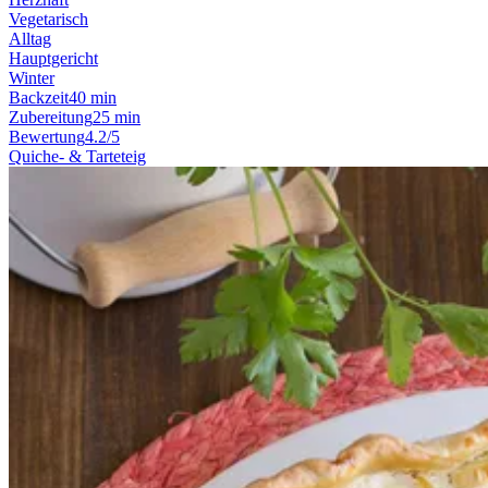
Vegetarisch
Alltag
Hauptgericht
Winter
Backzeit
40 min
Zubereitung
25 min
Bewertung
4.2/5
Quiche- & Tarteteig