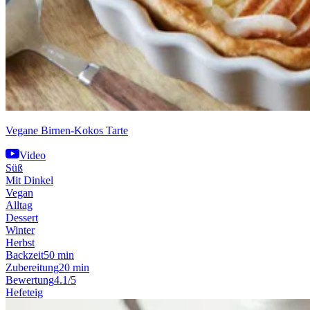
Vegane Birnen-Kokos Tarte
Video
Süß
Mit Dinkel
Vegan
Alltag
Dessert
Winter
Herbst
Backzeit
50 min
Zubereitung
20 min
Bewertung
4.1/5
Hefeteig