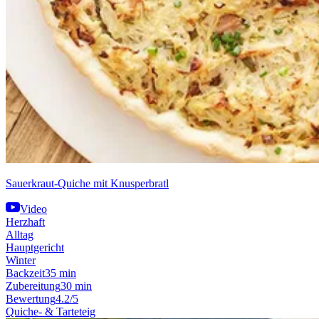
Sauerkraut-Quiche mit Knusperbratl
Video
Herzhaft
Alltag
Hauptgericht
Winter
Backzeit
35 min
Zubereitung
30 min
Bewertung
4.2/5
Quiche- & Tarteteig