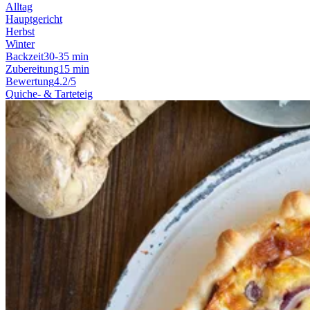
Alltag
Hauptgericht
Herbst
Winter
Backzeit
30-35 min
Zubereitung
15 min
Bewertung
4.2/5
Quiche- & Tarteteig