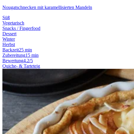
Nougatschnecken mit karamellisierten Mandeln
Süß
Vegetarisch
Snacks / Fingerfood
Dessert
Winter
Herbst
Backzeit
25 min
Zubereitung
15 min
Bewertung
4.2/5
Quiche- & Tarteteig