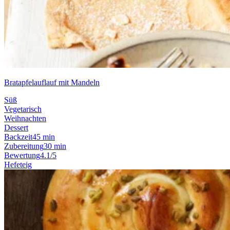
Bratapfelauflauf mit Mandeln
Süß
Vegetarisch
Weihnachten
Dessert
Backzeit
45 min
Zubereitung
30 min
Bewertung
4.1/5
Hefeteig