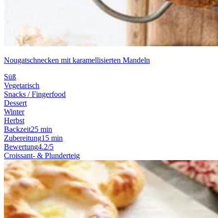
Nougatschnecken mit karamellisierten Mandeln
Süß
Vegetarisch
Snacks / Fingerfood
Dessert
Winter
Herbst
Backzeit
25 min
Zubereitung
15 min
Bewertung
4.2/5
Croissant- & Plunderteig