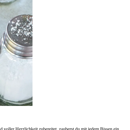
 voller Herzlichkeit zubereitet, zauberst du mit jedem Bissen ein