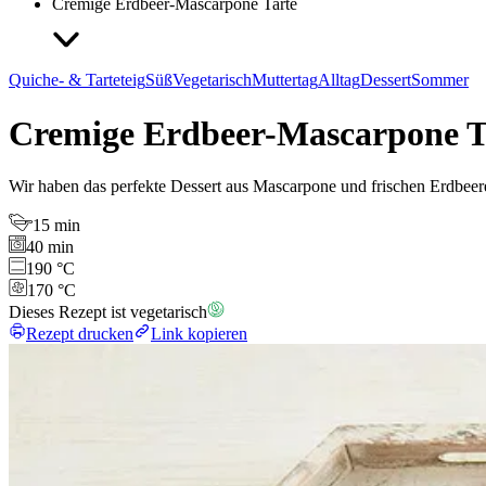
Cremige Erdbeer-Mascarpone Tarte
Quiche- & Tarteteig
Süß
Vegetarisch
Muttertag
Alltag
Dessert
Sommer
Cremige Erdbeer-Mascarpone T
Wir haben das perfekte Dessert aus Mascarpone und frischen Erdbeere
15 min
40 min
190 °C
170 °C
Dieses Rezept ist vegetarisch
Rezept drucken
Link kopieren