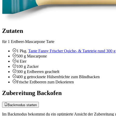
Zutaten
für 1 Erdbeer-Mascarpone Tarte
1
Pkg.
Tante Fanny Frischer Quiche- & Tarteteig rund 300 g
500
g
Mascarpone
4
Eier
100
g
Zucker
300
g
Erdbeeren
geachtelt
400
g
getrocknete Hülsenfrüchte zum Blindbacken
Frische
Erdbeeren zum Dekorieren
Zubereitung Backofen
Backmodus starten
Im Backmodus bekommst du ein optimierte Ansicht der Zubereitung u