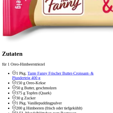
Zutaten
für 1 Oreo-Himbeerstriezel
1
Pkg.
Tante Fanny Frischer Butter-Croissant- &
Plunderteig 400 g
150
g
Oreo-Kekse
50
g
Butter, geschmolzen
375
g
Topfen (Quark)
30
g
Zucker
1
Pkg.
Vanillepuddingpulver
200
g
Himbeeren (frisch oder tiefgekühlt)