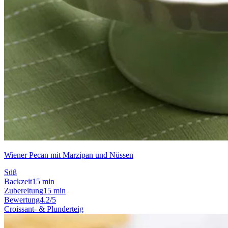
Wiener Pecan mit Marzipan und Nüssen
Süß
Backzeit
15 min
Zubereitung
15 min
Bewertung
4.2/5
Croissant- & Plunderteig