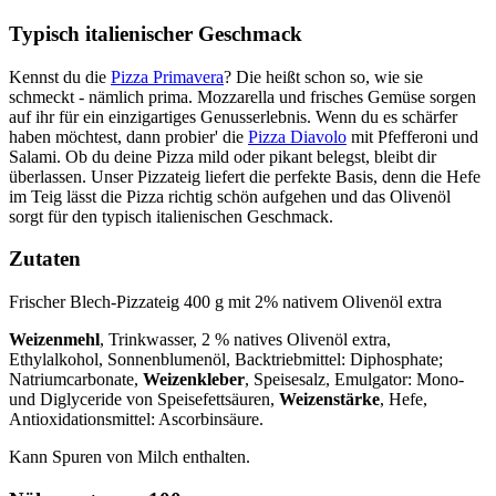
Typisch italienischer Geschmack
Kennst du die
Pizza Primavera
? Die heißt schon so, wie sie
schmeckt - nämlich prima. Mozzarella und frisches Gemüse sorgen
auf ihr für ein einzigartiges Genusserlebnis. Wenn du es schärfer
haben möchtest, dann probier' die
Pizza Diavolo
mit Pfefferoni und
Salami. Ob du deine Pizza mild oder pikant belegst, bleibt dir
überlassen. Unser Pizzateig liefert die perfekte Basis, denn die Hefe
im Teig lässt die Pizza richtig schön aufgehen und das Olivenöl
sorgt für den typisch italienischen Geschmack.
Zutaten
Frischer Blech-Pizzateig 400 g mit 2% nativem Olivenöl extra
Weizenmehl
, Trinkwasser, 2 % natives Olivenöl extra,
Ethylalkohol, Sonnenblumenöl, Backtriebmittel: Diphosphate;
Natriumcarbonate,
Weizenkleber
, Speisesalz, Emulgator: Mono-
und Diglyceride von Speisefettsäuren,
Weizenstärke
, Hefe,
Antioxidationsmittel: Ascorbinsäure.
Kann Spuren von Milch enthalten.