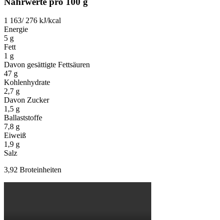
Nährwerte pro 100 g
1 163/ 276
kJ/kcal
Energie
5
g
Fett
1
g
Davon gesättigte Fettsäuren
47
g
Kohlenhydrate
2,7
g
Davon Zucker
1,5
g
Ballaststoffe
7,8
g
Eiweiß
1,9
g
Salz
3,92 Broteinheiten