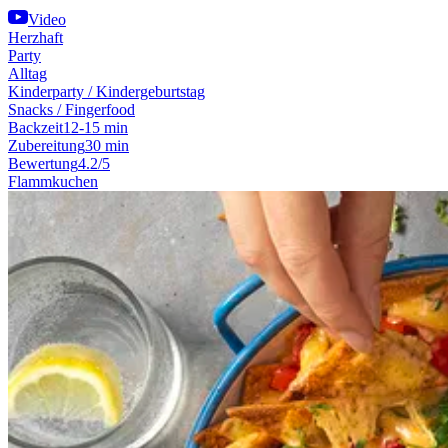
Video
Herzhaft
Party
Alltag
Kinderparty / Kindergeburtstag
Snacks / Fingerfood
Backzeit
12-15 min
Zubereitung
30 min
Bewertung
4.2/5
Flammkuchen