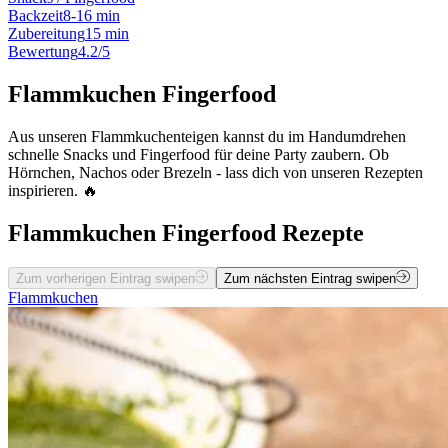
Backzeit
8-16 min
Zubereitung
15 min
Bewertung
4.2/5
Flammkuchen Fingerfood
Aus unseren Flammkuchenteigen kannst du im Handumdrehen
schnelle Snacks und Fingerfood für deine Party zaubern. Ob
Hörnchen, Nachos oder Brezeln - lass dich von unseren Rezepten
inspirieren. 🔥
Flammkuchen Fingerfood Rezepte
Zum vorherigen Eintrag swipen
Zum nächsten Eintrag swipen
Flammkuchen