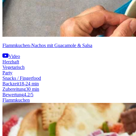
Flammkuchen-Nachos mit Guacamole & Salsa
Video
Herzhaft
Vegetarisch
Party
Snacks / Fingerfood
Backzeit
18-24 min
Zubereitung
30 min
Bewertung
4.2/5
Flammkuchen