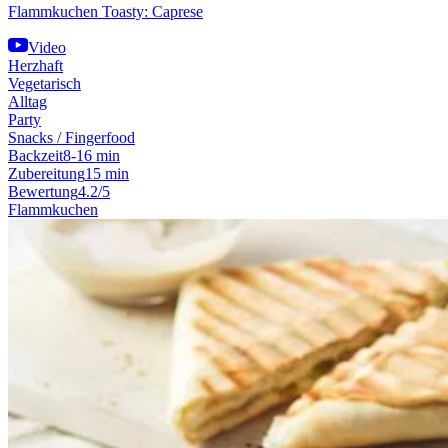
Flammkuchen Toasty: Caprese
Video
Herzhaft
Vegetarisch
Alltag
Party
Snacks / Fingerfood
Backzeit
8-16 min
Zubereitung
15 min
Bewertung
4.2/5
Flammkuchen