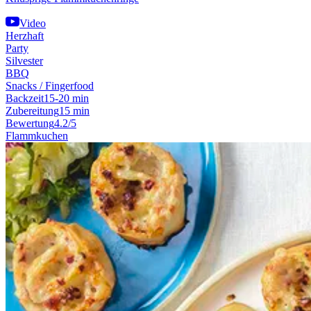
Video
Herzhaft
Party
Silvester
BBQ
Snacks / Fingerfood
Backzeit
15-20 min
Zubereitung
15 min
Bewertung
4.2/5
Flammkuchen