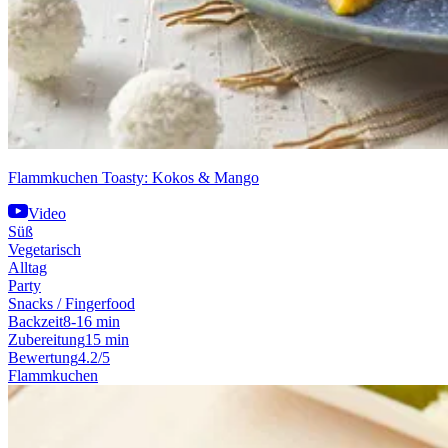
Flammkuchen Toasty: Kokos & Mango
Video
Süß
Vegetarisch
Alltag
Party
Snacks / Fingerfood
Backzeit
8-16 min
Zubereitung
15 min
Bewertung
4.2/5
Flammkuchen