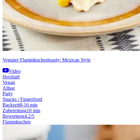
Veganer Flammkuchentoasty: Mexican Style
Video
Herzhaft
Vegan
Alltag
Party
Snacks / Fingerfood
Backzeit
8-16 min
Zubereitung
10 min
Bewertung
4.2/5
Flammkuchen