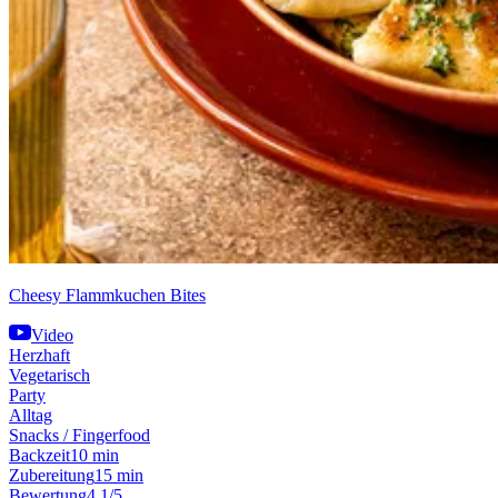
Cheesy Flammkuchen Bites
Video
Herzhaft
Vegetarisch
Party
Alltag
Snacks / Fingerfood
Backzeit
10 min
Zubereitung
15 min
Bewertung
4.1/5