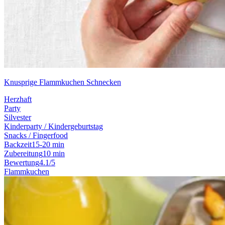
Knusprige Flammkuchen Schnecken
Herzhaft
Party
Silvester
Kinderparty / Kindergeburtstag
Snacks / Fingerfood
Backzeit
15-20 min
Zubereitung
10 min
Bewertung
4.1/5
Flammkuchen