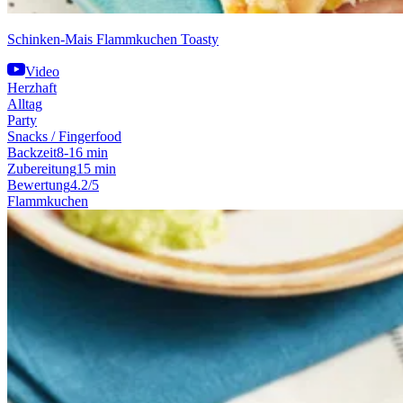
Schinken-Mais Flammkuchen Toasty
Video
Herzhaft
Alltag
Party
Snacks / Fingerfood
Backzeit
8-16 min
Zubereitung
15 min
Bewertung
4.2/5
Flammkuchen