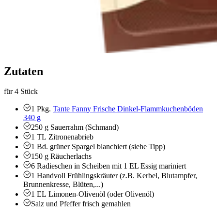
Zutaten
für 4 Stück
1
Pkg.
Tante Fanny Frische Dinkel-Flammkuchenböden
340 g
250
g
Sauerrahm (Schmand)
1
TL
Zitronenabrieb
1
Bd.
grüner Spargel
blanchiert (siehe Tipp)
150
g
Räucherlachs
6
Radieschen in Scheiben
mit 1 EL Essig mariniert
1
Handvoll
Frühlingskräuter (z.B. Kerbel, Blutampfer,
Brunnenkresse, Blüten,...)
1
EL
Limonen-Olivenöl (oder Olivenöl)
Salz und Pfeffer
frisch gemahlen