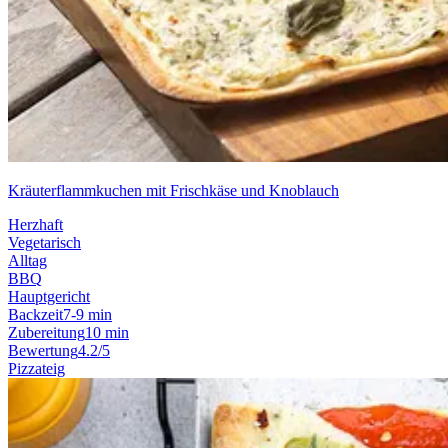
Kräuterflammkuchen mit Frischkäse und Knoblauch
Herzhaft
Vegetarisch
Alltag
BBQ
Hauptgericht
Backzeit
7-9 min
Zubereitung
10 min
Bewertung
4.2/5
Pizzateig