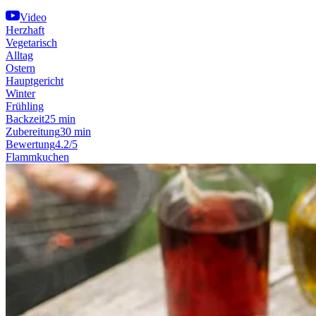
Video
Herzhaft
Vegetarisch
Alltag
Ostern
Hauptgericht
Winter
Frühling
Backzeit
25 min
Zubereitung
30 min
Bewertung
4.2/5
Flammkuchen