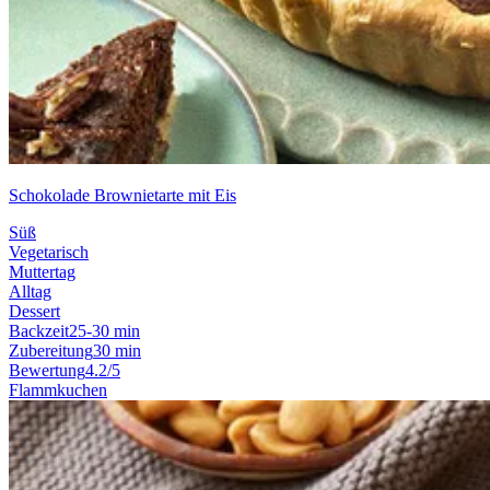
Schokolade Brownietarte mit Eis
Süß
Vegetarisch
Muttertag
Alltag
Dessert
Backzeit
25-30 min
Zubereitung
30 min
Bewertung
4.2/5
Flammkuchen