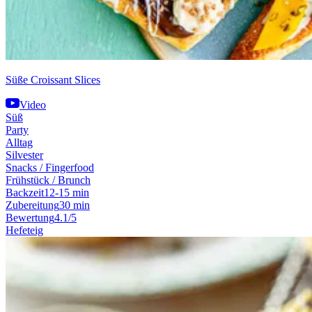
Süße Croissant Slices
Video
Süß
Party
Alltag
Silvester
Snacks / Fingerfood
Frühstück / Brunch
Backzeit
12-15 min
Zubereitung
30 min
Bewertung
4.1/5
Hefeteig