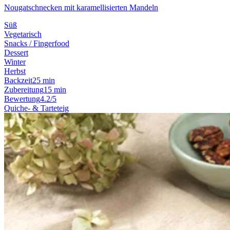
Nougatschnecken mit karamellisierten Mandeln
Süß
Vegetarisch
Snacks / Fingerfood
Dessert
Winter
Herbst
Backzeit
25 min
Zubereitung
15 min
Bewertung
4.2/5
Quiche- & Tarteteig