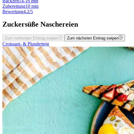
Backzeit
14-16 min
Zubereitung
10 min
Bewertung
4.2/5
Zuckersüße Naschereien
Zum vorherigen Eintrag swipen
Zum nächsten Eintrag swipen
Croissant- & Plunderteig