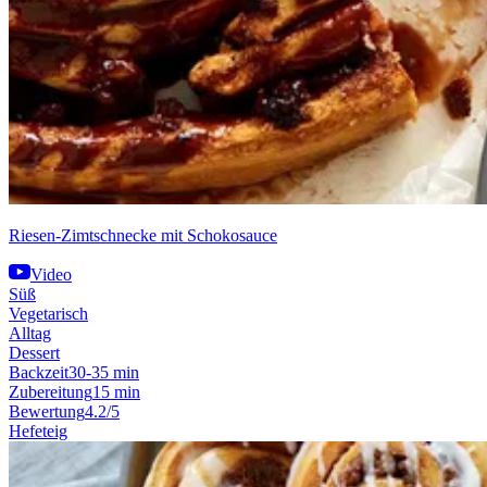
Riesen-Zimtschnecke mit Schokosauce
Video
Süß
Vegetarisch
Alltag
Dessert
Backzeit
30-35 min
Zubereitung
15 min
Bewertung
4.2/5
Hefeteig