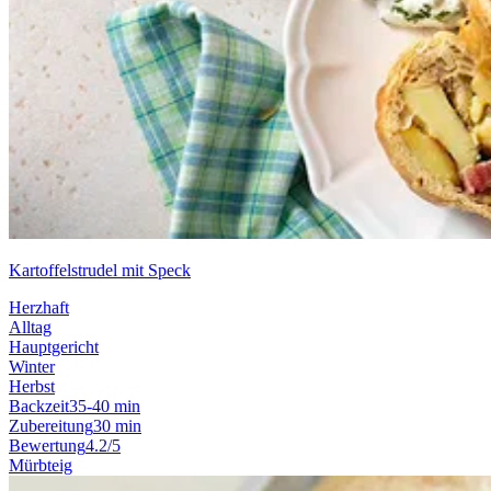
Kartoffelstrudel mit Speck
Herzhaft
Alltag
Hauptgericht
Winter
Herbst
Backzeit
35-40 min
Zubereitung
30 min
Bewertung
4.2/5
Mürbteig