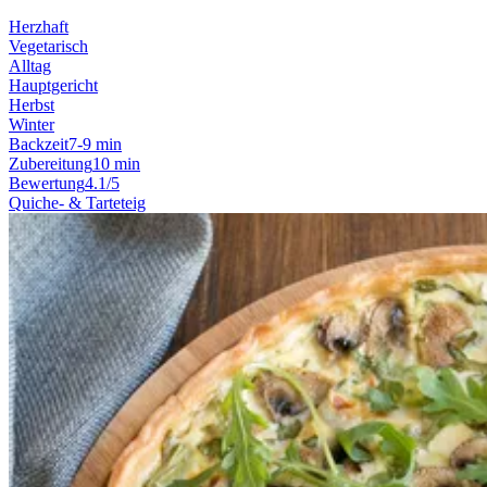
Herzhaft
Vegetarisch
Alltag
Hauptgericht
Herbst
Winter
Backzeit
7-9 min
Zubereitung
10 min
Bewertung
4.1/5
Quiche- & Tarteteig