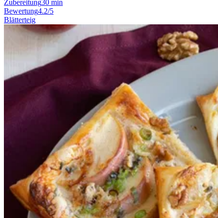
Zubereitung
30 min
Bewertung
4.2/5
Blätterteig