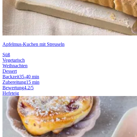
Apfelmus-Kuchen mit Streuseln
Süß
Vegetarisch
Weihnachten
Dessert
Backzeit
35-40 min
Zubereitung
15 min
Bewertung
4.2/5
Hefeteig