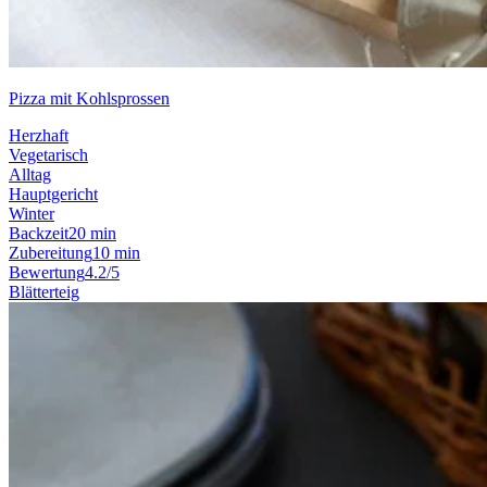
Pizza mit Kohlsprossen
Herzhaft
Vegetarisch
Alltag
Hauptgericht
Winter
Backzeit
20 min
Zubereitung
10 min
Bewertung
4.2/5
Blätterteig