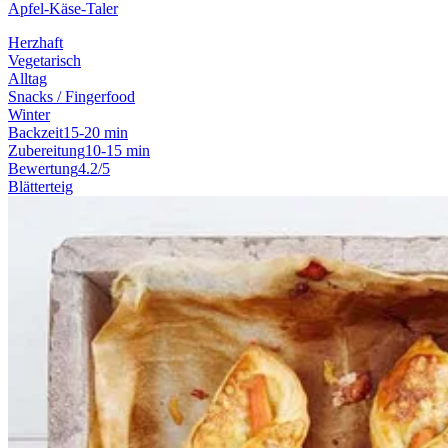
Apfel-Käse-Taler
Herzhaft
Vegetarisch
Alltag
Snacks / Fingerfood
Winter
Backzeit
15-20 min
Zubereitung
10-15 min
Bewertung
4.2/5
Blätterteig