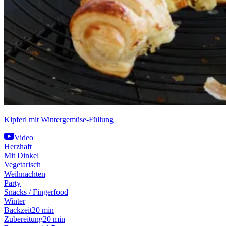
Kipferl mit Wintergemüse-Füllung
Video
Herzhaft
Mit Dinkel
Vegetarisch
Weihnachten
Party
Snacks / Fingerfood
Winter
Backzeit
20 min
Zubereitung
20 min