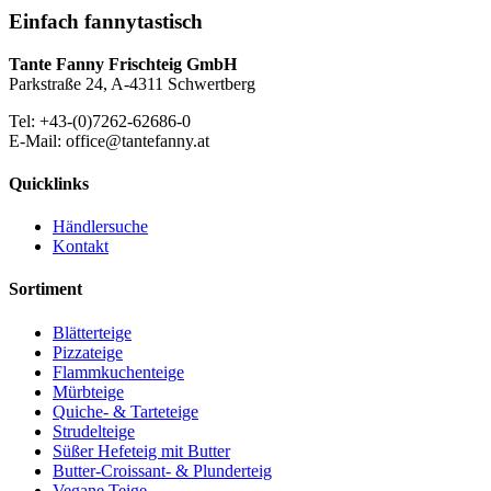
Einfach fannytastisch
Tante Fanny Frischteig GmbH
Parkstraße 24, A-4311 Schwertberg
Tel: +43-(0)7262-62686-0
E-Mail: office@tantefanny.at
Quicklinks
Händlersuche
Kontakt
Sortiment
Blätterteige
Pizzateige
Flammkuchenteige
Mürbteige
Quiche- & Tarteteige
Strudelteige
Süßer Hefeteig mit Butter
Butter-Croissant- & Plunderteig
Vegane Teige