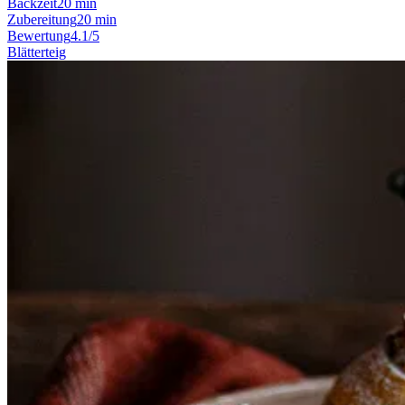
Backzeit
20 min
Zubereitung
20 min
Bewertung
4.1/5
Blätterteig