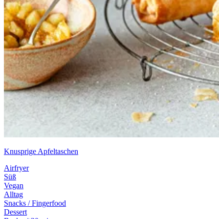
Knusprige Apfeltaschen
Airfryer
Süß
Vegan
Alltag
Snacks / Fingerfood
Dessert