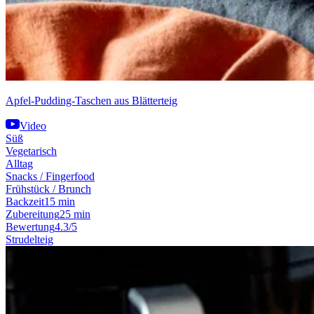
Apfel-Pudding-Taschen aus Blätterteig
Video
Süß
Vegetarisch
Alltag
Snacks / Fingerfood
Frühstück / Brunch
Backzeit
15 min
Zubereitung
25 min
Bewertung
4.3/5
Strudelteig