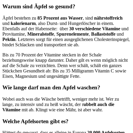
Warum sind Äpfel so gesund?
Äpfel bestehen zu
85 Prozent aus Wasser
, sind
nährstoffreich
und
kalorienarm
, also Durst- und Hungerlöscher in einem.
Ebenfalls auf der Habenseite: über
30 verschiedene Vitamine
und
Provitamine,
Mineralstoffe
,
Spurenelemente
,
Ballaststoffe
und
Pektin
. Letzteres sorgt für einen ausgeglichenen Cholesterinspiegel,
bindet Schlacken und transportiert sie ab.
Bis zu 70 Prozent der Vitamine stecken in der Schale
beziehungsweise knapp darunter. Daher gilt es wenn möglich nicht
auf die Schale zu verzichten. Denn wer schält, schält ein ganzes
Stückchen Gesundheit ab: Bis zu 35 Milligramm Vitamin C sowie
Eisen, Magnesium und ungesättigte Fette.
Wie lange darf man den Apfel waschen?
Wobei auch was die Wäsche betrifft, weniger mehr ist. Wer zu
lange, zu intensiv und zu heiß wäscht, der r
ubbelt auch die
Vitamine
mit ab. Klingt wie eine Mähr, ist aber wahr.
Welche Apfelsorten gibt es?
Hättest du gewusst, dass es alleine in Europa
20.000 Apfelsorten