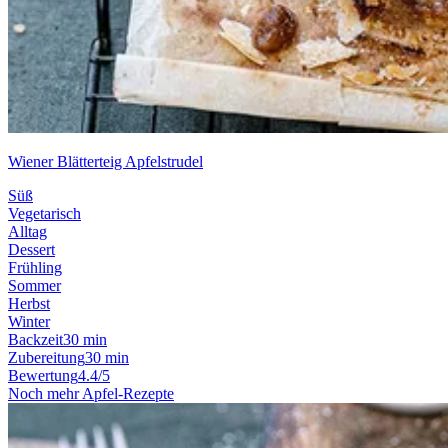
Wiener Blätterteig Apfelstrudel
Süß
Vegetarisch
Alltag
Dessert
Frühling
Sommer
Herbst
Winter
Backzeit
30 min
Zubereitung
30 min
Bewertung
4.4/5
Noch mehr Apfel-Rezepte