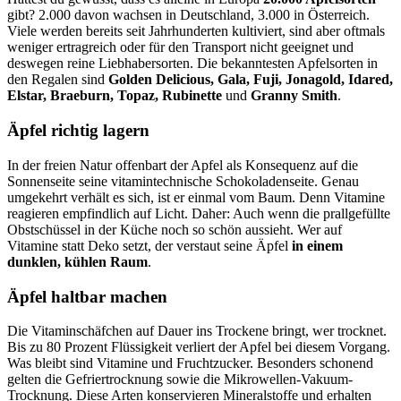
gibt? 2.000 davon wachsen in Deutschland, 3.000 in Österreich.
Viele werden bereits seit Jahrhunderten kultiviert, sind aber oftmals
weniger ertragreich oder für den Transport nicht geeignet und
deswegen reine Liebhabersorten. Die bekanntesten Apfelsorten in
den Regalen sind
Golden Delicious, Gala, Fuji, Jonagold, Idared,
Elstar, Braeburn, Topaz, Rubinette
und
Granny Smith
.
Äpfel richtig lagern
In der freien Natur offenbart der Apfel als Konsequenz auf die
Sonnenseite seine vitamintechnische Schokoladenseite. Genau
umgekehrt verhält es sich, ist er einmal vom Baum. Denn Vitamine
reagieren empfindlich auf Licht. Daher: Auch wenn die prallgefüllte
Obstschüssel in der Küche noch so schön aussieht. Wer auf
Vitamine statt Deko setzt, der verstaut seine Äpfel
in einem
dunklen, kühlen Raum
.
Äpfel haltbar machen
Die Vitaminschäfchen auf Dauer ins Trockene bringt, wer trocknet.
Bis zu 80 Prozent Flüssigkeit verliert der Apfel bei diesem Vorgang.
Was bleibt sind Vitamine und Fruchtzucker. Besonders schonend
gelten die Gefriertrocknung sowie die Mikrowellen-Vakuum-
Trocknung. Diese Arten konservieren Mineralstoffe und erhalten