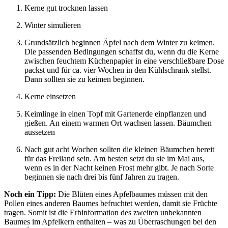
Essig abseihen, in ein steriles Glas gießen und vier bis sechs 
Kerne gut trocknen lassen
Winter simulieren
Grundsätzlich beginnen Äpfel nach dem Winter zu keimen.
Die passenden Bedingungen schaffst du, wenn du die Kerne
zwischen feuchtem Küchenpapier in eine verschließbare Dose
packst und für ca. vier Wochen in den Kühlschrank stellst.
Dann sollten sie zu keimen beginnen.
Kerne einsetzen
Keimlinge in einen Topf mit Gartenerde einpflanzen und
gießen. An einem warmen Ort wachsen lassen. Bäumchen
aussetzen
Nach gut acht Wochen sollten die kleinen Bäumchen bereit
für das Freiland sein. Am besten setzt du sie im Mai aus,
wenn es in der Nacht keinen Frost mehr gibt. Je nach Sorte
beginnen sie nach drei bis fünf Jahren zu tragen.
Noch ein Tipp:
Die Blüten eines Apfelbaumes müssen mit den
Pollen eines anderen Baumes befruchtet werden, damit sie Früchte
tragen. Somit ist die Erbinformation des zweiten unbekannten
Baumes im Apfelkern enthalten – was zu Überraschungen bei den