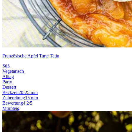
Französische Apfel Tarte Tatin
Süß
Vegetarisch
Alltag
Party
Dessert
Backzeit
20-25 min
Zubereitung
15 min
Bewertung
4.2/5
Mürbteig