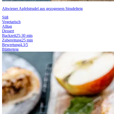
Altwiener Apfelstrudel aus gezogenem Strudelteig
Süß
Vegetarisch
Alltag
Dessert
Backzeit
25-30 min
Zubereitung
25 min
Bewertung
4.3/5
Blätterteig