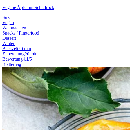
Vegane Äpfel im Schlafrock
Süß
Vegan
Weihnachten
Snacks / Fingerfood
Dessert
Winter
Backzeit
20 min
Zubereitung
20 min
Bewertung
4.1/5
Blätterteig