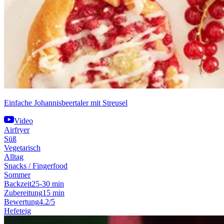
Einfache Johannisbeertaler mit Streusel
Video
Airfryer
Süß
Vegetarisch
Alltag
Snacks / Fingerfood
Sommer
Backzeit
25-30 min
Zubereitung
15 min
Bewertung
4.2/5
Hefeteig