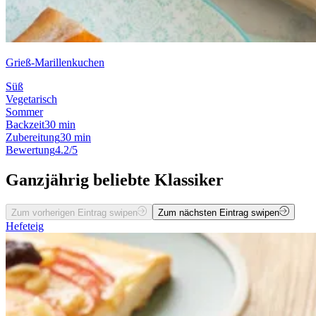
Grieß-Marillenkuchen
Süß
Vegetarisch
Sommer
Backzeit
30 min
Zubereitung
30 min
Bewertung
4.2/5
Ganzjährig beliebte Klassiker
Zum vorherigen Eintrag swipen
Zum nächsten Eintrag swipen
Hefeteig