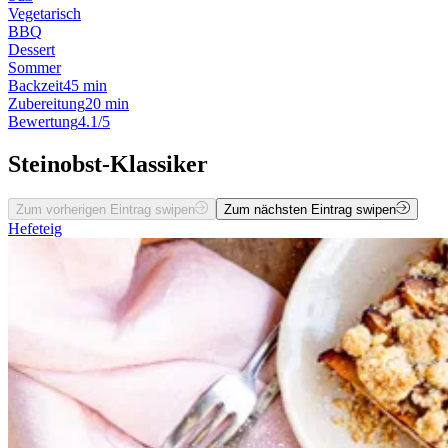
Vegetarisch
BBQ
Dessert
Sommer
Backzeit
45 min
Zubereitung
20 min
Bewertung
4.1/5
Steinobst-Klassiker
Zum vorherigen Eintrag swipen
Zum nächsten Eintrag swipen
Hefeteig