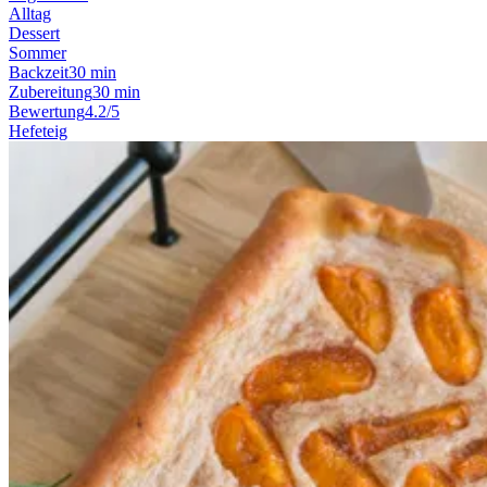
Alltag
Dessert
Sommer
Backzeit
30 min
Zubereitung
30 min
Bewertung
4.2/5
Hefeteig