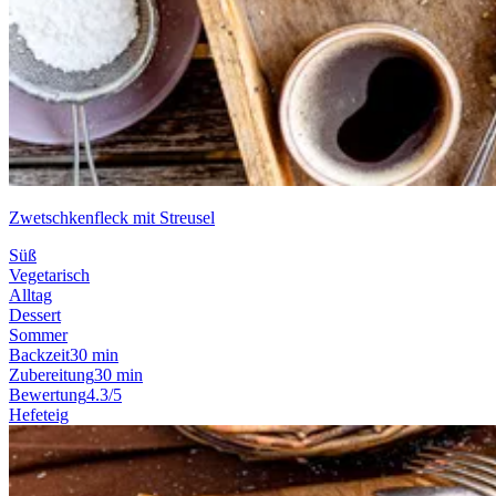
Zwetschkenfleck mit Streusel
Süß
Vegetarisch
Alltag
Dessert
Sommer
Backzeit
30 min
Zubereitung
30 min
Bewertung
4.3/5
Hefeteig