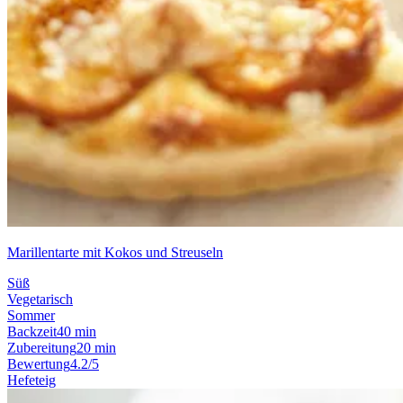
Marillentarte mit Kokos und Streuseln
Süß
Vegetarisch
Sommer
Backzeit
40 min
Zubereitung
20 min
Bewertung
4.2/5
Hefeteig