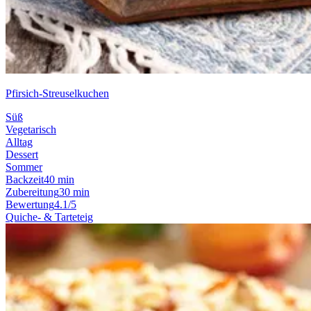
Pfirsich-Streuselkuchen
Süß
Vegetarisch
Alltag
Dessert
Sommer
Backzeit
40 min
Zubereitung
30 min
Bewertung
4.1/5
Quiche- & Tarteteig