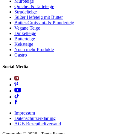
Mürbteige
Quiche- & Tarteteige
Strudelteige
Süßer Hefeteig mit Butter
Butter-Croissant- & Plunderteig
Vegane Teige
Dinkelteige
Butterteige
Keksteige
Noch mehr Produkte
Gastro
Social Media
Impressum
Datenschutzerklärung
AGB Rezeptheftversand
Copyright ©
2026
- Tante Fanny