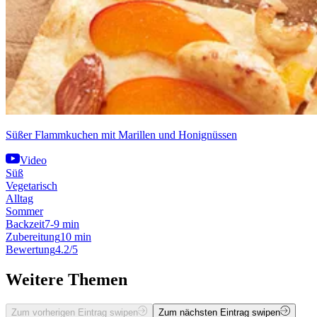
Süßer Flammkuchen mit Marillen und Honignüssen
Video
Süß
Vegetarisch
Alltag
Sommer
Backzeit
7-9 min
Zubereitung
10 min
Bewertung
4.2/5
Weitere Themen
Zum vorherigen Eintrag swipen
Zum nächsten Eintrag swipen