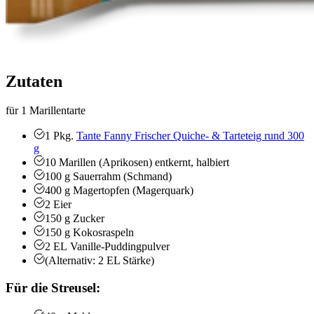
Zutaten
für 1 Marillentarte
1
Pkg.
Tante Fanny Frischer Quiche- & Tarteteig rund 300
g
10
Marillen (Aprikosen)
entkernt, halbiert
100
g
Sauerrahm (Schmand)
400
g
Magertopfen (Magerquark)
2
Eier
150
g
Zucker
150
g
Kokosraspeln
2
EL
Vanille-Puddingpulver
(Alternativ:
2 EL Stärke)
Für die Streusel: