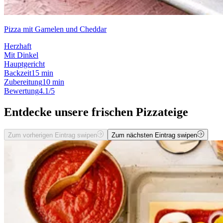
Pizza mit Garnelen und Cheddar
Herzhaft
Mit Dinkel
Hauptgericht
Backzeit
15 min
Zubereitung
10 min
Bewertung
4.1/5
Entdecke unsere frischen Pizzateige
Zum vorherigen Eintrag swipen
Zum nächsten Eintrag swipen