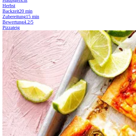
Hauptgericht
Herbst
Backzeit
20 min
Zubereitung
15 min
Bewertung
4.2/5
Pizzateig