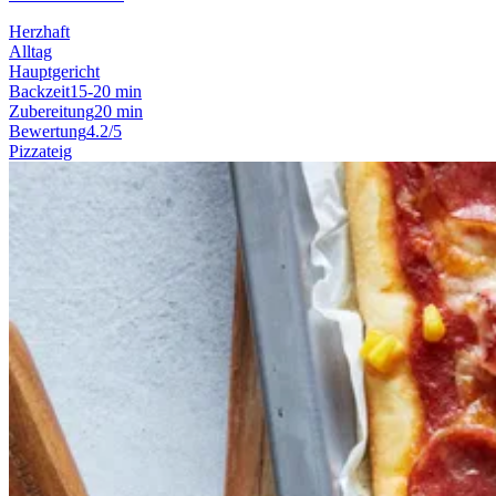
Herzhaft
Alltag
Hauptgericht
Backzeit
15-20 min
Zubereitung
20 min
Bewertung
4.2/5
Pizzateig