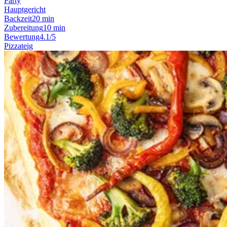
Party
Hauptgericht
Backzeit
20 min
Zubereitung
10 min
Bewertung
4.1/5
Pizzateig