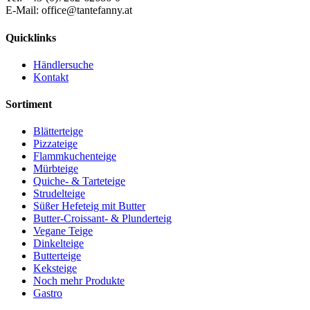
E-Mail: office@tantefanny.at
Quicklinks
Händlersuche
Kontakt
Sortiment
Blätterteige
Pizzateige
Flammkuchenteige
Mürbteige
Quiche- & Tarteteige
Strudelteige
Süßer Hefeteig mit Butter
Butter-Croissant- & Plunderteig
Vegane Teige
Dinkelteige
Butterteige
Keksteige
Noch mehr Produkte
Gastro