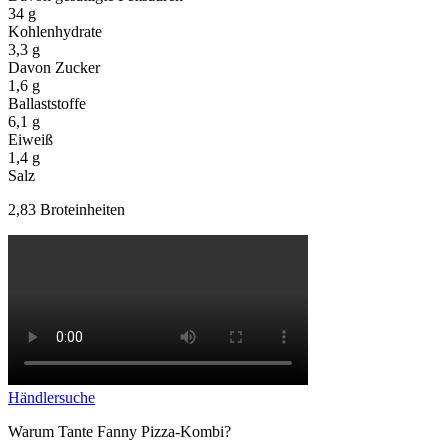
34
g
Kohlenhydrate
3,3
g
Davon Zucker
1,6
g
Ballaststoffe
6,1
g
Eiweiß
1,4
g
Salz
2,83 Broteinheiten
Händlersuche
Warum Tante Fanny Pizza-Kombi?