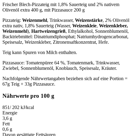
Frischer Blech-Pizzateig mit 1,8% Sauerteig und 2% nativem
Olivenöl extra 400 g, mit Pizzasauce 200 g
Pizzateig:
Weizenmehl
, Trinkwasser,
Weizenstärke
, 2% Olivenöl
extra nativ, 1,8% Sauerteig (Wasser,
Weizenkleie
,
Weizenkleber,
Weizenmehl
),
Hartweizengrieß
, Ethylalkohol, Sonnenblumenöl,
Backtriebmittel: Dinatriumdiphosphat; Natriumhydrogencarbonat,
Speisesalz, Weizenkleber, Zitronensaftkonzentrat, Hefe.
Teig kann Spuren von Milch enthalten.
Pizzasauce: Tomatenpüree 64 %, Tomatenmark, Trinkwasser,
Zwiebel, Sonnenblumenöl, Knoblauch, Speisesalz, Kräuter.
Nachfolgende Nährwertangaben beziehen sich auf eine Portion =
67g Teig + 33g Pizzasauce.
Nährwerte pro 100 g
851/ 202
kJ/kcal
Energie
3,6
g
Fett
0,6
g
Davon gesättigte Fettsäuren