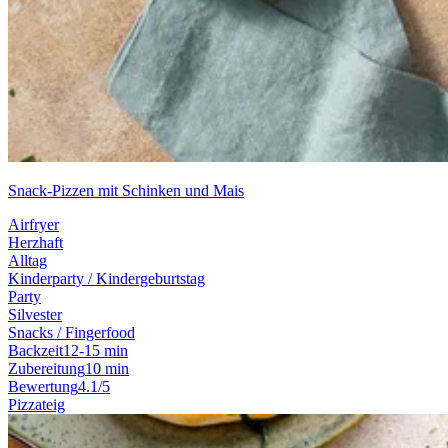
Snack-Pizzen mit Schinken und Mais
Airfryer
Herzhaft
Alltag
Kinderparty / Kindergeburtstag
Party
Silvester
Snacks / Fingerfood
Backzeit
12-15 min
Zubereitung
10 min
Bewertung
4.1/5
Pizzateig