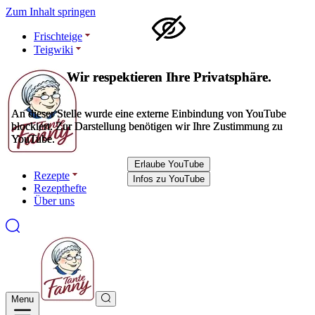
Zum Inhalt springen
Frischteige
Teigwiki
Wir respektieren Ihre Privatsphäre.
Wir respektieren Ihre Privatsphäre.
An dieser Stelle wurde eine externe Einbindung von YouTube
An dieser Stelle wurde eine externe Einbindung von YouTube
blockiert. Zur Darstellung benötigen wir Ihre Zustimmung zu
blockiert. Zur Darstellung benötigen wir Ihre Zustimmung zu
YouTube.
YouTube.
Erlaube YouTube
Erlaube YouTube
Rezepte
Infos zu YouTube
Infos zu YouTube
Rezepthefte
Über uns
Menu