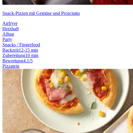
Snack-Pizzen mit Gemüse und Prosciutto
Airfryer
Herzhaft
Alltag
Party
Snacks / Fingerfood
Backzeit
12-15 min
Zubereitung
10 min
Bewertung
4.1/5
Pizzateig