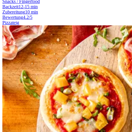
Snacks / Fingerfood
Backzeit
12-15 min
Zubereitung
10 min
Bewertung
4.2/5
Pizzateig