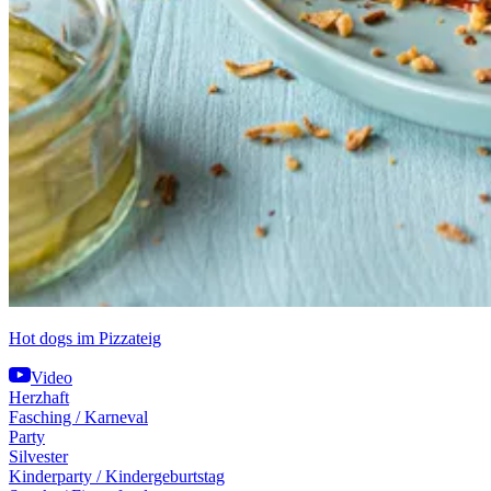
Hot dogs im Pizzateig
Video
Herzhaft
Fasching / Karneval
Party
Silvester
Kinderparty / Kindergeburtstag