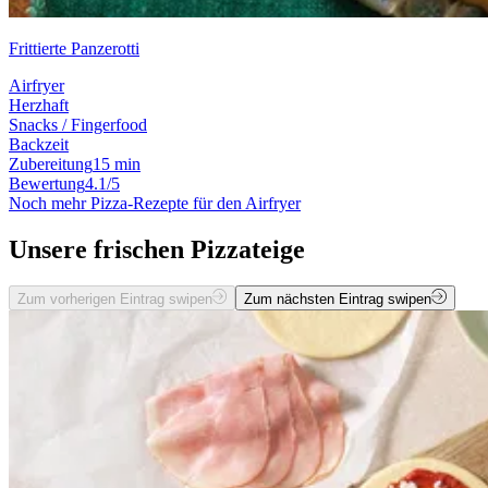
Frittierte Panzerotti
Airfryer
Herzhaft
Snacks / Fingerfood
Backzeit
Zubereitung
15 min
Bewertung
4.1/5
Noch mehr Pizza-Rezepte für den Airfryer
Unsere frischen Pizzateige
Zum vorherigen Eintrag swipen
Zum nächsten Eintrag swipen