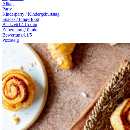
Alltag
Party
Kinderparty / Kindergeburtstag
Snacks / Fingerfood
Backzeit
12-15 min
Zubereitung
10 min
Bewertung
4.1/5
Pizzateig