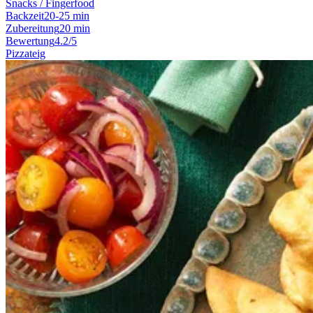
Snacks / Fingerfood
Backzeit
20-25 min
Zubereitung
20 min
Bewertung
4.2/5
Pizzateig