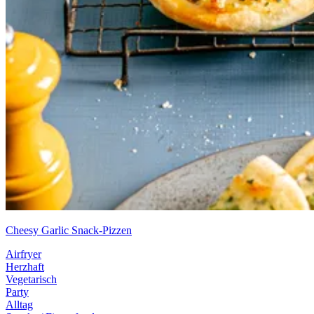
Cheesy Garlic Snack-Pizzen
Airfryer
Herzhaft
Vegetarisch
Party
Alltag