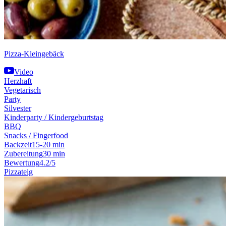
Pizza-Kleingebäck
Video
Herzhaft
Vegetarisch
Party
Silvester
Kinderparty / Kindergeburtstag
BBQ
Snacks / Fingerfood
Backzeit
15-20 min
Zubereitung
30 min
Bewertung
4.2/5
Pizzateig