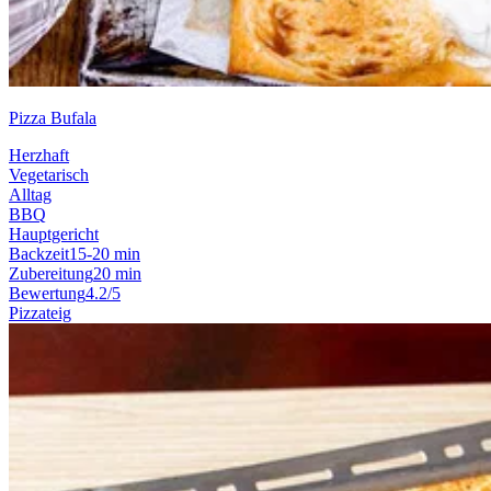
Pizza Bufala
Herzhaft
Vegetarisch
Alltag
BBQ
Hauptgericht
Backzeit
15-20 min
Zubereitung
20 min
Bewertung
4.2/5
Pizzateig