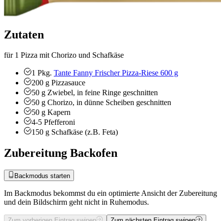
Zutaten
für 1 Pizza mit Chorizo und Schafkäse
1
Pkg.
Tante Fanny Frischer Pizza-Riese 600 g
200
g
Pizzasauce
50
g
Zwiebel, in feine Ringe geschnitten
50
g
Chorizo, in dünne Scheiben geschnitten
50
g
Kapern
4-5
Pfefferoni
150
g
Schafkäse (z.B. Feta)
Zubereitung Backofen
Backmodus starten
Im Backmodus bekommst du ein optimierte Ansicht der Zubereitung
und dein Bildschirm geht nicht in Ruhemodus.
Zum vorherigen Eintrag swipen
Zum nächsten Eintrag swipen