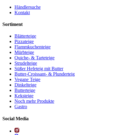
Händlersuche
Kontakt
Sortiment
Blätterteige
Pizzateige
Flammkuchenteige
Mürbteige
Quiche- & Tarteteige
Strudelteige
Süßer Hefeteig mit Butter
Butter-Croissant- & Plunderteig
Vegane Teige
Dinkelteige
Butterteige
Keksteige
Noch mehr Produkte
Gastro
Social Media