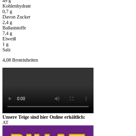
49
g
Kohlenhydrate
0,7
g
Davon Zucker
2,4
g
Ballaststoffe
7,4
g
Eiweiß
1
g
Salz
4,08 Broteinheiten
Unsere Teige sind hier Online erhältlich:
AT