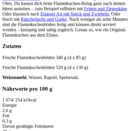
Ofen. Du kannst dich beim Flammkuchen-Belag ganz nach deinen
Ideen austoben – zum Beispiel raffiniert mit
Feigen und Ziegenkäse
.
Oder klassisch nach
Elsässer Art mit Speck und Zwiebeln.
Oder
frisch mit
Räucherlachs und Gurke
. Nach weniger als zehn Minuten
sind die Flammkuchenböden fertig und können direkt serviert
werden – knusprig und saftig zugleich. Genau so, wie ein Original-
Flammkuchen aus dem Elsass.
Zutaten
Frische Flammkuchenböden 340 g (4 x 85 g)
Frische Flammkuchenböden 520 g (4 x 130 g)
Weizenmehl
, Wasser, Rapsöl, Speisesalz.
Nährwerte pro 100 g
1 074/ 254
kJ/kcal
Energie
2,6
g
Fett
0,3
g
Davon gesättigte Fettsäuren