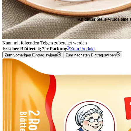
An dieser Stelle wurde eine
An dieser Stelle wurde eine
Kann mit folgenden Teigen zubereitet werden
Frischer Blätterteig 2er Packung
Zum Produkt
Zum vorherigen Eintrag swipen
Zum nächsten Eintrag swipen