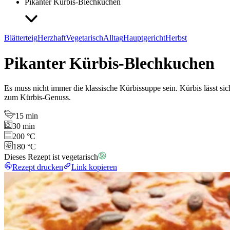
Pikanter Kürbis-Blechkuchen
Blätterteig
Herzhaft
Vegetarisch
Alltag
Hauptgericht
Herbst
Pikanter Kürbis-Blechkuchen
Es muss nicht immer die klassische Kürbissuppe sein. Kürbis lässt sic
zum Kürbis-Genuss.
15 min
30 min
200 °C
180 °C
Dieses Rezept ist vegetarisch
Rezept drucken
Link kopieren