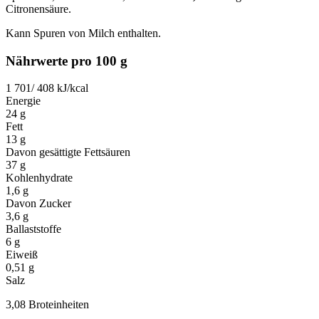
Citronensäure.
Kann Spuren von Milch enthalten.
Nährwerte pro 100 g
1 701/ 408
kJ/kcal
Energie
24
g
Fett
13
g
Davon gesättigte Fettsäuren
37
g
Kohlenhydrate
1,6
g
Davon Zucker
3,6
g
Ballaststoffe
6
g
Eiweiß
0,51
g
Salz
3,08 Broteinheiten