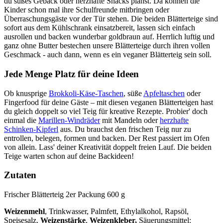
du süßes Gebäck oder herzhafte Snacks planst. Da können die
Kinder schon mal ihre Schulfreunde mitbringen oder
Überraschungsgäste vor der Tür stehen. Die beiden Blätterteige sind
sofort aus dem Kühlschrank einsatzbereit, lassen sich einfach
ausrollen und backen wunderbar goldbraun auf. Herrlich luftig und
ganz ohne Butter bestechen unsere Blätterteige durch ihren vollen
Geschmack - auch dann, wenn es ein veganer Blätterteig sein soll.
Jede Menge Platz für deine Ideen
Ob knusprige
Brokkoli-Käse-Taschen
, süße
Apfeltaschen
oder
Fingerfood für deine Gäste – mit diesen veganen Blätterteigen hast
du gleich doppelt so viel Teig für kreative Rezepte. Probier' doch
einmal die
Marillen-Windräder
mit Mandeln oder
herzhafte
Schinken-Kipferl
aus. Du brauchst den frischen Teig nur zu
entrollen, belegen, formen und backen. Der Rest passiert im Ofen
von allein. Lass' deiner Kreativität doppelt freien Lauf. Die beiden
Teige warten schon auf deine Backideen!
Zutaten
Frischer Blätterteig 2er Packung 600 g
Weizenmehl
, Trinkwasser, Palmfett, Ethylalkohol, Rapsöl,
Speisesalz,
Weizenstärke
,
Weizenkleber,
Säuerungsmittel: