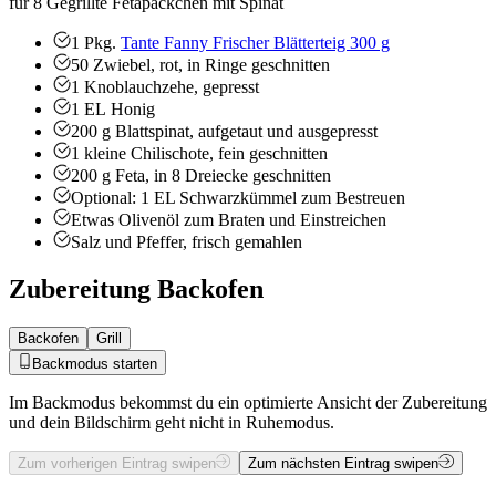
für 8 Gegrillte Fetapäckchen mit Spinat
1
Pkg.
Tante Fanny Frischer Blätterteig 300 g
50
Zwiebel, rot, in Ringe geschnitten
1
Knoblauchzehe, gepresst
1
EL
Honig
200
g
Blattspinat, aufgetaut und ausgepresst
1
kleine Chilischote, fein geschnitten
200
g
Feta, in 8 Dreiecke geschnitten
Optional: 1 EL Schwarzkümmel zum Bestreuen
Etwas Olivenöl zum Braten und Einstreichen
Salz und Pfeffer, frisch gemahlen
Zubereitung Backofen
Backofen
Grill
Backmodus starten
Im Backmodus bekommst du ein optimierte Ansicht der Zubereitung
und dein Bildschirm geht nicht in Ruhemodus.
Zum vorherigen Eintrag swipen
Zum nächsten Eintrag swipen