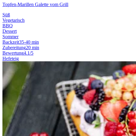
Topfen-Marillen Galette vom Grill
Süß
Vegetarisch
BBQ
Dessert
Sommer
Backzeit
35-40 min
Zubereitung
20 min
Bewertung
4.1/5
Hefeteig