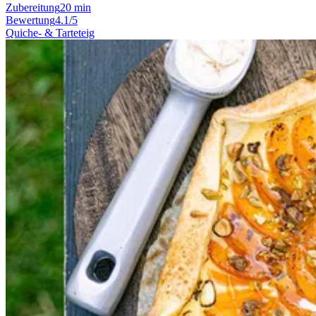
Zubereitung
20 min
Bewertung
4.1/5
Quiche- & Tarteteig