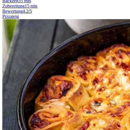
Backzeit
35 min
Zubereitung
15 min
Bewertung
4.2/5
Pizzateig