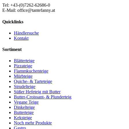
Tel: +43-(0)7262-62686-0
E-Mail: office@tantefanny.at
Quicklinks
Händlersuche
Kontakt
Sortiment
Blätterteige
Pizzateige
Flammkuchenteige
Mürbteige
Quiche- & Tarteteige
Strudelteige
Süßer Hefeteig mit Butter
Butter-Croissant- & Plunderteig
Vegane Teige
Dinkelteige
Butterteige
Keksteige
Noch mehr Produkte
Gastro