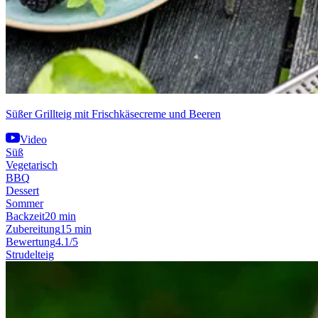
Süßer Grillteig mit Frischkäsecreme und Beeren
Video
Süß
Vegetarisch
BBQ
Dessert
Sommer
Backzeit
20 min
Zubereitung
15 min
Bewertung
4.1/5
Strudelteig