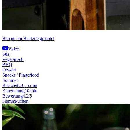
Banane im Blätterteigmantel
Video
Süß
Vegetarisch
BBQ
Dessert
Snacks / Fingerfood
Sommer
Backzeit
20-25 min
Zubereitung
10 min
Bewertung
4.2/5
Flammkuchen