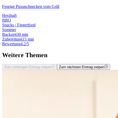
Feurige Pizzaschnecken vom Grill
Herzhaft
BBQ
Snacks / Fingerfood
Sommer
Backzeit
30 min
Zubereitung
15 min
Bewertung
4.2/5
Weitere Themen
Zum vorherigen Eintrag swipen
Zum nächsten Eintrag swipen