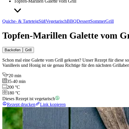
Topfen-Marillen Galette vom Grill
Quiche- & Tarteteig
Süß
Vegetarisch
BBQ
Dessert
Sommer
Grill
Topfen-Marillen Galette vom Gr
Backofen
Grill
Schon mal eine Galette vom Grill gekostet? Unser Rezept für diese so
Vanilleeis und Honig ist sie genau Richtige für den nächsten Grillabe
20 min
35-40 min
200 °C
180 °C
Dieses Rezept ist vegetarisch
Rezept drucken
Link kopieren