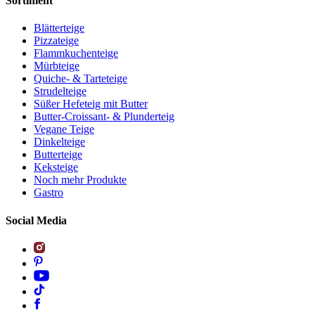
Sortiment
Blätterteige
Pizzateige
Flammkuchenteige
Mürbteige
Quiche- & Tarteteige
Strudelteige
Süßer Hefeteig mit Butter
Butter-Croissant- & Plunderteig
Vegane Teige
Dinkelteige
Butterteige
Keksteige
Noch mehr Produkte
Gastro
Social Media