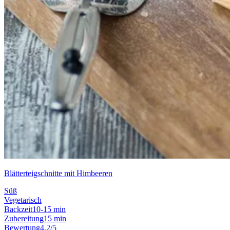
Blätterteigschnitte mit Himbeeren
Süß
Vegetarisch
Backzeit
10-15 min
Zubereitung
15 min
Bewertung
4.2/5