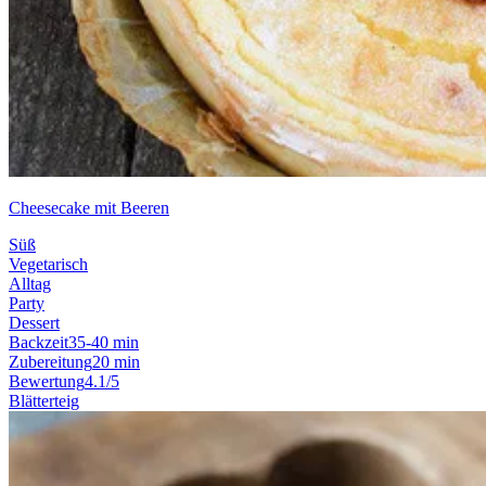
Cheesecake mit Beeren
Süß
Vegetarisch
Alltag
Party
Dessert
Backzeit
35-40 min
Zubereitung
20 min
Bewertung
4.1/5
Blätterteig