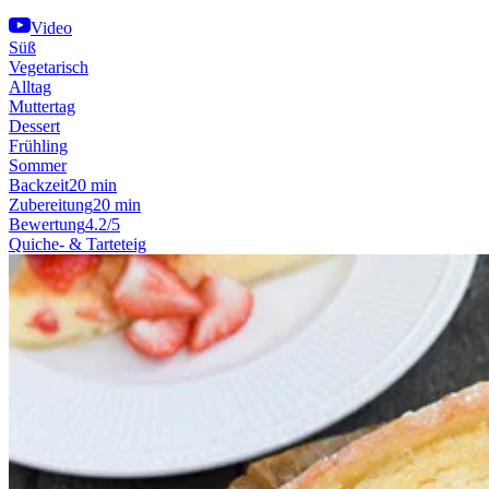
Video
Süß
Vegetarisch
Alltag
Muttertag
Dessert
Frühling
Sommer
Backzeit
20 min
Zubereitung
20 min
Bewertung
4.2/5
Quiche- & Tarteteig