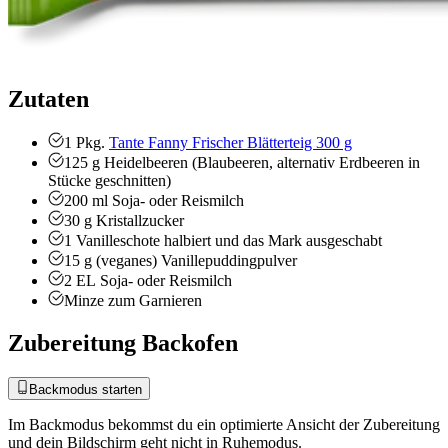
Zutaten
1
Pkg.
Tante Fanny Frischer Blätterteig 300 g
125
g
Heidelbeeren (Blaubeeren, alternativ Erdbeeren
in
Stücke geschnitten)
200
ml
Soja- oder Reismilch
30
g
Kristallzucker
1
Vanilleschote
halbiert und das Mark ausgeschabt
15
g
(veganes) Vanillepuddingpulver
2
EL
Soja- oder Reismilch
Minze zum Garnieren
Zubereitung Backofen
Backmodus starten
Im Backmodus bekommst du ein optimierte Ansicht der Zubereitung
und dein Bildschirm geht nicht in Ruhemodus.