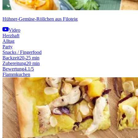
Hühner-Gemüse-Röllchen aus Filoteig
Video
Herzhaft
Alltag
Party
Snacks / Fingerfood
Backzeit
20-25 min
Zubereitung
20 min
Bewertung
4.1/5
Flammkuchen