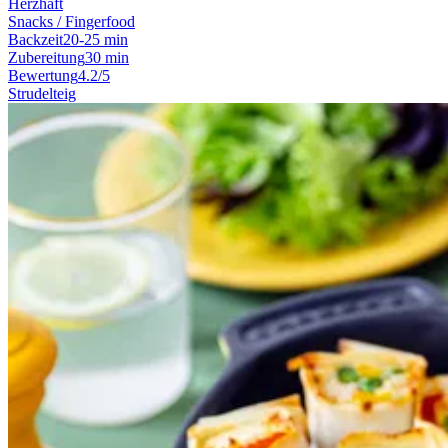
Herzhaft
Snacks / Fingerfood
Backzeit
20-25 min
Zubereitung
30 min
Bewertung
4.2/5
Strudelteig