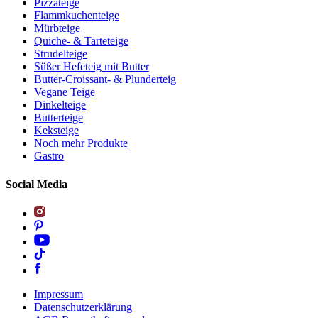
Pizzateige
Flammkuchenteige
Mürbteige
Quiche- & Tarteteige
Strudelteige
Süßer Hefeteig mit Butter
Butter-Croissant- & Plunderteig
Vegane Teige
Dinkelteige
Butterteige
Keksteige
Noch mehr Produkte
Gastro
Social Media
Impressum
Datenschutzerklärung