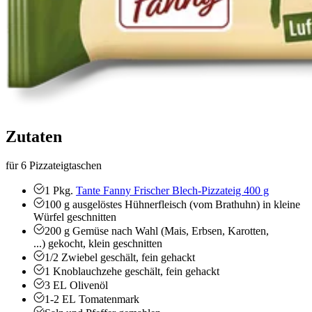
Zutaten
für 6 Pizzateigtaschen
1
Pkg.
Tante Fanny Frischer Blech-Pizzateig 400 g
100
g
ausgelöstes Hühnerfleisch (vom Brathuhn)
in kleine
Würfel geschnitten
200
g
Gemüse nach Wahl (Mais, Erbsen, Karotten,
...)
gekocht, klein geschnitten
1/2
Zwiebel
geschält, fein gehackt
1
Knoblauchzehe
geschält, fein gehackt
3
EL
Olivenöl
1-2
EL
Tomatenmark