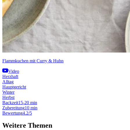
Flammkuchen mit Curry & Huhn
Video
Herzhaft
Alltag
Hauptgericht
Winter
Herbst
Backzeit
15-20 min
Zubereitung
10 min
Bewertung
4.2/5
Weitere Themen