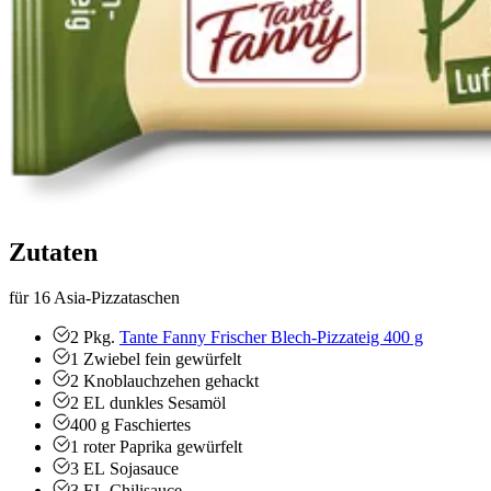
Zutaten
für 16 Asia-Pizzataschen
2
Pkg.
Tante Fanny Frischer Blech-Pizzateig 400 g
1
Zwiebel
fein gewürfelt
2
Knoblauchzehen
gehackt
2
EL
dunkles Sesamöl
400
g
Faschiertes
1
roter Paprika
gewürfelt
3
EL
Sojasauce
3
EL
Chilisauce