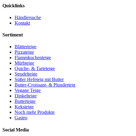
Quicklinks
Händlersuche
Kontakt
Sortiment
Blätterteige
Pizzateige
Flammkuchenteige
Mürbteige
Quiche- & Tarteteige
Strudelteige
Süßer Hefeteig mit Butter
Butter-Croissant- & Plunderteig
Vegane Teige
Dinkelteige
Butterteige
Keksteige
Noch mehr Produkte
Gastro
Social Media