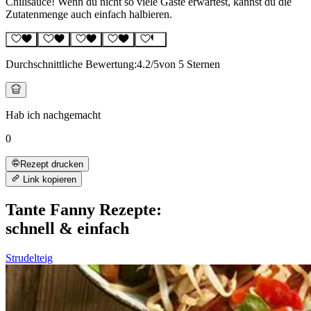
Chilisauce! Wenn du nicht so viele Gäste erwartest, kannst du die
Zutatenmenge auch einfach halbieren.
Durchschnittliche Bewertung:
4.2
/5
von 5 Sternen
Hab ich nachgemacht
0
Rezept drucken
Link kopieren
Tante Fanny Rezepte:
schnell & einfach
Strudelteig