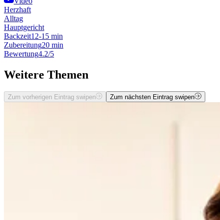
Video
Herzhaft
Alltag
Hauptgericht
Backzeit
12-15 min
Zubereitung
20 min
Bewertung
4.2/5
Weitere Themen
Zum vorherigen Eintrag swipen
Zum nächsten Eintrag swipen