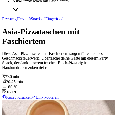
Asia-Pizzataschen mit Faschiertem
Pizzateig
Herzhaft
Snacks / Fingerfood
Asia-Pizzataschen mit
Faschiertem
Diese Asia-Pizzataschen mit Faschiertem sorgen für ein echtes
Geschmacksfeuerwerk! Überrasche deine Gäste mit diesem Party-
Snack, der dank unserem frischen Blech-Pizzateig im
Handumdrehen zubereitet ist.
30 min
20-25 min
180 °C
160 °C
Rezept drucken
Link kopieren