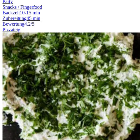
Party
Snacks / Fingerfood
Backzeit
10-15 min
Zubereitung
45 min
Bewertung
4.2/5
Pizzateig