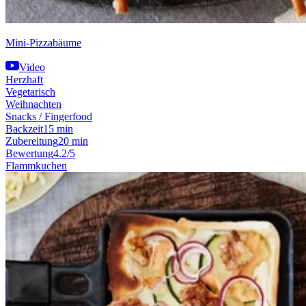
Mini-Pizzabäume
Video
Herzhaft
Vegetarisch
Weihnachten
Snacks / Fingerfood
Backzeit
15 min
Zubereitung
20 min
Bewertung
4.2/5
Flammkuchen