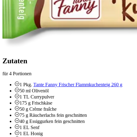
Zutaten
für 4 Portionen
1
Pkg.
Tante Fanny Frischer Flammkuchenteig 260 g
50
ml
Olivenöl
1
TL
Currypulver
175
g
Frischkäse
50
g
Crème fraîche
75
g
Räucherlachs
fein geschnitten
40
g
Essiggurken
fein geschnitten
1
EL
Senf
1
EL
Honig