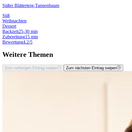
Süßer Blätterteig-Tannenbaum
Süß
Weihnachten
Dessert
Backzeit
25-30 min
Zubereitung
15 min
Bewertung
4.2/5
Weitere Themen
Zum vorherigen Eintrag swipen
Zum nächsten Eintrag swipen