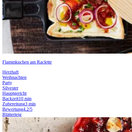
Flammkuchen am Raclette
Herzhaft
Weihnachten
Party
Silvester
Hauptgericht
Backzeit
10 min
Zubereitung
3 min
Bewertung
4.2/5
Blätterteig