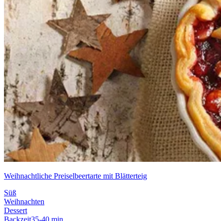
Weihnachtliche Preiselbeertarte mit Blätterteig
Süß
Weihnachten
Dessert
Backzeit
35-40 min