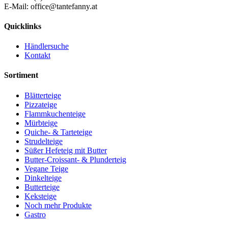
E-Mail: office@tantefanny.at
Quicklinks
Händlersuche
Kontakt
Sortiment
Blätterteige
Pizzateige
Flammkuchenteige
Mürbteige
Quiche- & Tarteteige
Strudelteige
Süßer Hefeteig mit Butter
Butter-Croissant- & Plunderteig
Vegane Teige
Dinkelteige
Butterteige
Keksteige
Noch mehr Produkte
Gastro