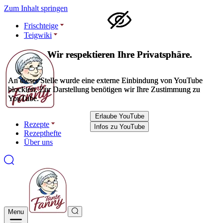
Zum Inhalt springen
Frischteige
Teigwiki
Wir respektieren Ihre Privatsphäre.
Wir respektieren Ihre Privatsphäre.
An dieser Stelle wurde eine externe Einbindung von YouTube
An dieser Stelle wurde eine externe Einbindung von YouTube
blockiert. Zur Darstellung benötigen wir Ihre Zustimmung zu
blockiert. Zur Darstellung benötigen wir Ihre Zustimmung zu
YouTube.
YouTube.
Erlaube YouTube
Erlaube YouTube
Rezepte
Infos zu YouTube
Infos zu YouTube
Rezepthefte
Über uns
Menu