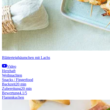
Blätterteigbäumchen mit Lachs
Video
Herzhaft
Weihnachten
Snacks / Fingerfood
Backzeit
20 min
Zubereitung
20 min
Bewertung
4.1/5
Flammkuchen