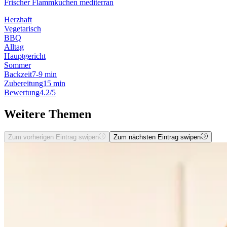
Frischer Flammkuchen mediterran
Herzhaft
Vegetarisch
BBQ
Alltag
Hauptgericht
Sommer
Backzeit
7-9 min
Zubereitung
15 min
Bewertung
4.2/5
Weitere Themen
Zum vorherigen Eintrag swipen
Zum nächsten Eintrag swipen