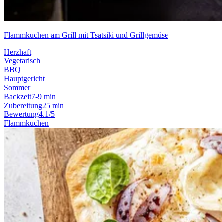
Flammkuchen am Grill mit Tsatsiki und Grillgemüse
Herzhaft
Vegetarisch
BBQ
Hauptgericht
Sommer
Backzeit
7-9 min
Zubereitung
25 min
Bewertung
4.1/5
Flammkuchen