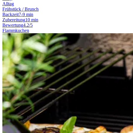
Alltag
Frühstück / Brunch
Backzeit
7-9 min
Zubereitung
10 min
Bewertung
4.2/5
Flammkuchen