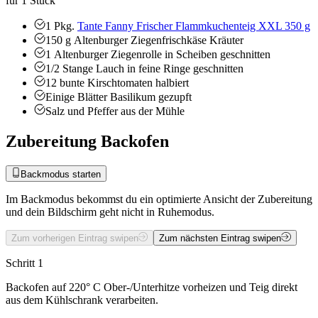
für 1 Stück
1
Pkg.
Tante Fanny Frischer Flammkuchenteig XXL 350 g
150
g
Altenburger Ziegenfrischkäse Kräuter
1
Altenburger Ziegenrolle
in Scheiben geschnitten
1/2
Stange
Lauch
in feine Ringe geschnitten
12
bunte Kirschtomaten
halbiert
Einige
Blätter Basilikum
gezupft
Salz und Pfeffer aus der Mühle
Zubereitung Backofen
Backmodus starten
Im Backmodus bekommst du ein optimierte Ansicht der Zubereitung
und dein Bildschirm geht nicht in Ruhemodus.
Zum vorherigen Eintrag swipen
Zum nächsten Eintrag swipen
Schritt 1
Backofen auf 220° C Ober-/Unterhitze vorheizen und Teig direkt
aus dem Kühlschrank verarbeiten.