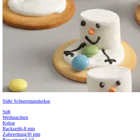
Süße Schneemannkekse
Süß
Weihnachten
Kekse
Backzeit
6-8 min
Zubereitung
30 min
Bewertung
4.2/5