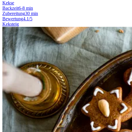
Kekse
Backzeit
6-8 min
Zubereitung
30 min
Bewertung
4.1/5
Keksteig