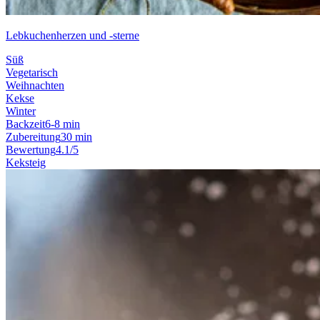
Lebkuchenherzen und -sterne
Süß
Vegetarisch
Weihnachten
Kekse
Winter
Backzeit
6-8 min
Zubereitung
30 min
Bewertung
4.1/5
Keksteig