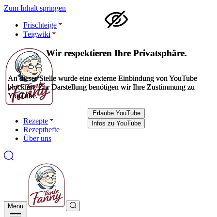
Zum Inhalt springen
Frischteige
Teigwiki
Wir respektieren Ihre Privatsphäre.
Wir respektieren Ihre Privatsphäre.
An dieser Stelle wurde eine externe Einbindung von YouTube
An dieser Stelle wurde eine externe Einbindung von YouTube
blockiert. Zur Darstellung benötigen wir Ihre Zustimmung zu
blockiert. Zur Darstellung benötigen wir Ihre Zustimmung zu
YouTube.
YouTube.
Erlaube YouTube
Erlaube YouTube
Rezepte
Infos zu YouTube
Infos zu YouTube
Rezepthefte
Über uns
Menu