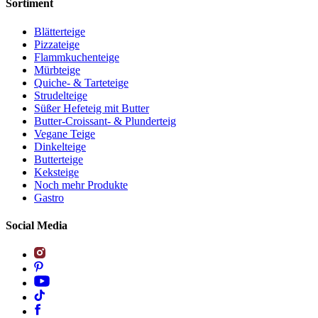
Sortiment
Blätterteige
Pizzateige
Flammkuchenteige
Mürbteige
Quiche- & Tarteteige
Strudelteige
Süßer Hefeteig mit Butter
Butter-Croissant- & Plunderteig
Vegane Teige
Dinkelteige
Butterteige
Keksteige
Noch mehr Produkte
Gastro
Social Media