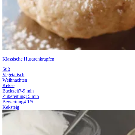
Klassische Husarenkrapfen
Süß
Vegetarisch
Weihnachten
Kekse
Backzeit
7-9 min
Zubereitung
15 min
Bewertung
4.1/5
Keksteig