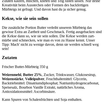
Zutaten kaufen, mischen, kneten und Teig rasten lassen. Nur deine
Kreativität beim Ausstechen oder Formen des backfertigen
Mürbteigs ist gefragt. Und davon hast du ja sicher genug.
Kekse, wie sie sein sollen
Die zusätzliche Portion Butter verleiht unserem Mürbteig das
gewisse Extra an Zartheit und Geschmack. Fertig ausgebacken sind
die Kekse dann so, wie sie sein sollen. Die Kekse werden zart-
mürbe und schmecken, wie man es von zu Hause kennt. Unser
Tipp: Mach' nicht zu wenige davon, denn sie werden schnell weg
sein!
Zutaten
Frischer Butter-Mürbteig 350 g
Weizenmehl
,
Butter 25%
, Zucker, Trinkwasser, Glukosesirup,
Weizenstärke
,
Volleipulver
, Feuchthaltemittel: Glycerin,
Backtriebmittel: Dinatriumdiphosphat; Natriumhydrogencarbonat,
Speisesalz, Bourbon Vanille Extrakt, natürliches Aroma,
Antioxidationsmittel: Ascorbinsäure.
Kann Spuren von Schalenfrüchten und Soja enthalten.