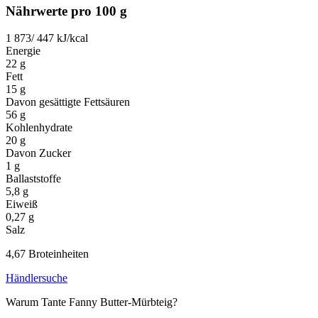
Nährwerte pro 100 g
1 873/ 447
kJ/kcal
Energie
22
g
Fett
15
g
Davon gesättigte Fettsäuren
56
g
Kohlenhydrate
20
g
Davon Zucker
1
g
Ballaststoffe
5,8
g
Eiweiß
0,27
g
Salz
4,67 Broteinheiten
Händlersuche
Warum Tante Fanny Butter-Mürbteig?