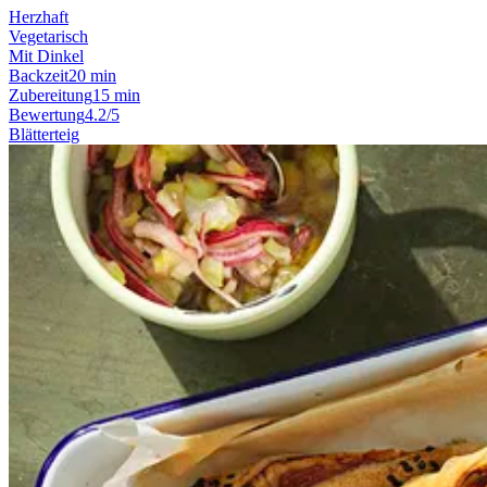
Herzhaft
Vegetarisch
Mit Dinkel
Backzeit
20 min
Zubereitung
15 min
Bewertung
4.2/5
Blätterteig