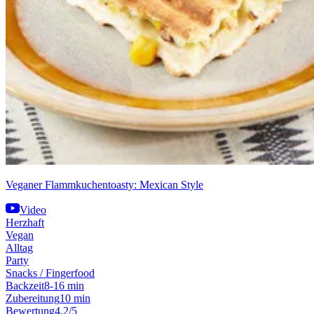
Veganer Flammkuchentoasty: Mexican Style
Video
Herzhaft
Vegan
Alltag
Party
Snacks / Fingerfood
Backzeit
8-16 min
Zubereitung
10 min
Bewertung
4.2/5