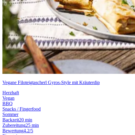
Vegane Filoteigtascherl Gyros-Style mit Kräuterdip
Herzhaft
Vegan
BBQ
Snacks / Fingerfood
Sommer
Backzeit
20 min
Zubereitung
25 min
Bewertung
4.2/5