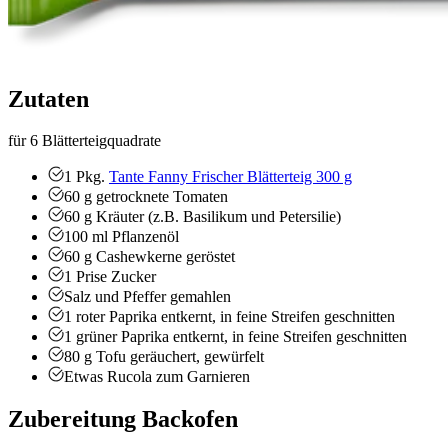
Zutaten
für 6 Blätterteigquadrate
1
Pkg.
Tante Fanny Frischer Blätterteig 300 g
60
g
getrocknete Tomaten
60
g
Kräuter (z.B. Basilikum und Petersilie)
100
ml
Pflanzenöl
60
g
Cashewkerne
geröstet
1
Prise
Zucker
Salz und Pfeffer
gemahlen
1
roter Paprika
entkernt, in feine Streifen geschnitten
1
grüner Paprika
entkernt, in feine Streifen geschnitten
80
g
Tofu
geräuchert, gewürfelt
Etwas
Rucola zum Garnieren
Zubereitung Backofen