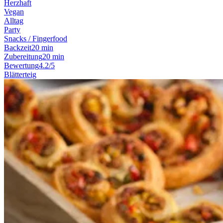
Herzhaft
Vegan
Alltag
Party
Snacks / Fingerfood
Backzeit
20 min
Zubereitung
20 min
Bewertung
4.2/5
Blätterteig