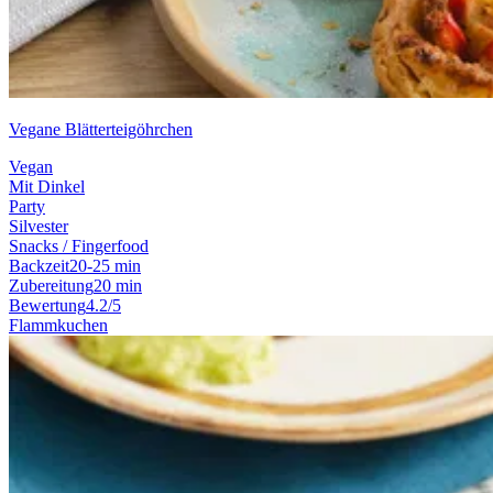
Vegane Blätterteigöhrchen
Vegan
Mit Dinkel
Party
Silvester
Snacks / Fingerfood
Backzeit
20-25 min
Zubereitung
20 min
Bewertung
4.2/5
Flammkuchen