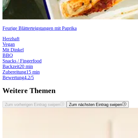
Feurige Blätterteigstangen mit Paprika
Herzhaft
Vegan
Mit Dinkel
BBQ
Snacks / Fingerfood
Backzeit
20 min
Zubereitung
15 min
Bewertung
4.2/5
Weitere Themen
Zum vorherigen Eintrag swipen
Zum nächsten Eintrag swipen