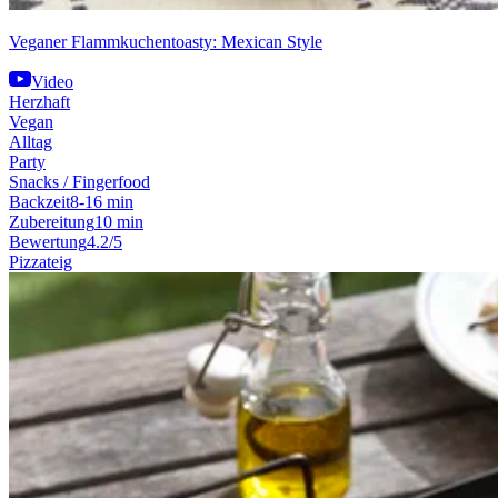
Veganer Flammkuchentoasty: Mexican Style
Video
Herzhaft
Vegan
Alltag
Party
Snacks / Fingerfood
Backzeit
8-16 min
Zubereitung
10 min
Bewertung
4.2/5
Pizzateig