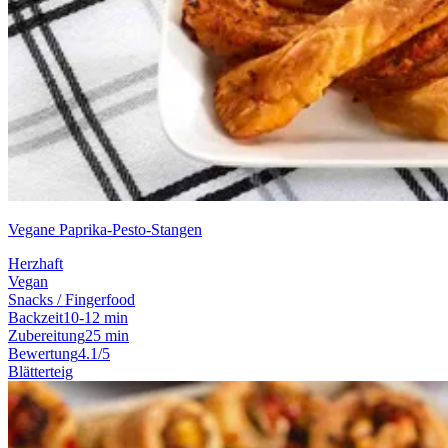
Vegane Paprika-Pesto-Stangen
Herzhaft
Vegan
Snacks / Fingerfood
Backzeit
10-12 min
Zubereitung
25 min
Bewertung
4.1/5
Blätterteig