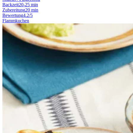
Backzeit
20-25 min
Zubereitung
20 min
Bewertung
4.2/5
Flammkuchen