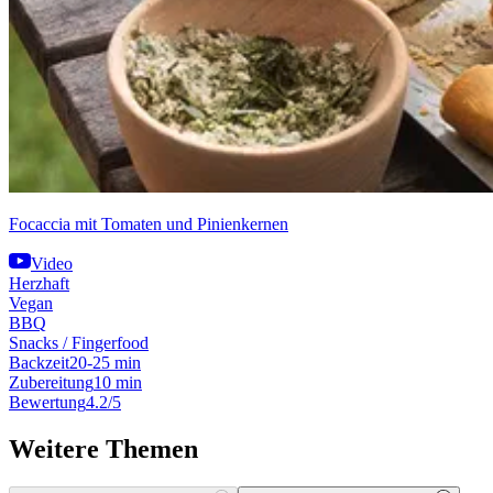
Focaccia mit Tomaten und Pinienkernen
Video
Herzhaft
Vegan
BBQ
Snacks / Fingerfood
Backzeit
20-25 min
Zubereitung
10 min
Bewertung
4.2/5
Weitere Themen