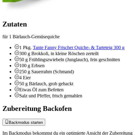
Zutaten
für 1 Bärlauch-Gemüsequiche
1
Pkg.
Tante Fanny Frischer Quiche- & Tarteteig 300 g
300
g
Brokkoli, in kleine Röschen zerteilt
50
g
Frühlingszwiebeln (Junglauch), fein geschnitten
100
g
Erbsen
250
g
Sauerrahm (Schmand)
4
Eier
50
g
Bärlauch, grob gehackt
Etwas Öl zum Befetten
Salz und Pfeffer, frisch gemahlen
Zubereitung Backofen
Backmodus starten
Im Backmodus bekommst du ein optimierte Ansicht der Zubereitung