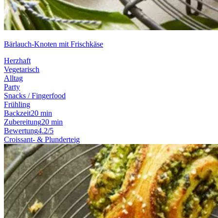
Bärlauch-Knoten mit Frischkäse
Herzhaft
Vegetarisch
Alltag
Party
Snacks / Fingerfood
Frühling
Backzeit
20 min
Zubereitung
20 min
Bewertung
4.2/5
Croissant- & Plunderteig