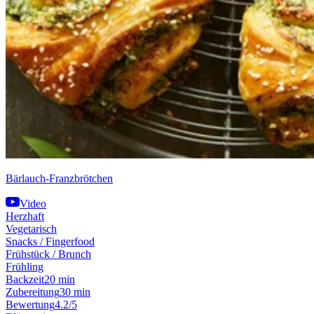
Bärlauch-Franzbrötchen
Video
Herzhaft
Vegetarisch
Snacks / Fingerfood
Frühstück / Brunch
Frühling
Backzeit
20 min
Zubereitung
30 min
Bewertung
4.2/5