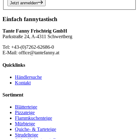
Jetzt anmelden
Einfach fannytastisch
Tante Fanny Frischteig GmbH
Parkstraße 24, A-4311 Schwertberg
Tel: +43-(0)7262-62686-0
E-Mail: office@tantefanny.at
Quicklinks
Händlersuche
Kontakt
Sortiment
Blätterteige
Pizzateige
Flammkuchenteige
Mürbteige
Quiche- & Tarteteige
Strudelteige