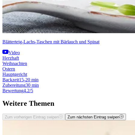
Blätterteig-Lachs-Taschen mit Bärlauch und Spinat
Video
Herzhaft
Weihnachten
Ostern
Hauptgericht
Backzeit
15-20 min
Zubereitung
30 min
Bewertung
4.2/5
Weitere Themen
Zum vorherigen Eintrag swipen
Zum nächsten Eintrag swipen