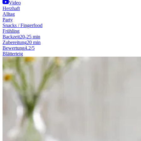
Video
Herzhaft
Alltag
Party
Snacks / Fingerfood
Frühling
Backzeit
20-25 min
Zubereitung
20 min
Bewertung
4.2/5
Blätterteig