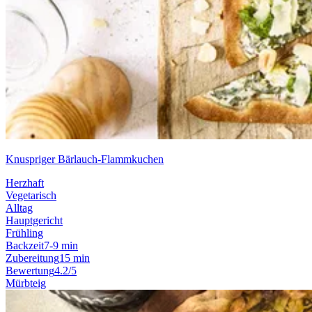
Knuspriger Bärlauch-Flammkuchen
Herzhaft
Vegetarisch
Alltag
Hauptgericht
Frühling
Backzeit
7-9 min
Zubereitung
15 min
Bewertung
4.2/5
Mürbteig