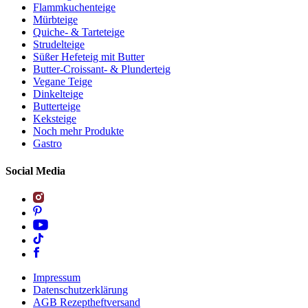
Flammkuchenteige
Mürbteige
Quiche- & Tarteteige
Strudelteige
Süßer Hefeteig mit Butter
Butter-Croissant- & Plunderteig
Vegane Teige
Dinkelteige
Butterteige
Keksteige
Noch mehr Produkte
Gastro
Social Media
Impressum
Datenschutzerklärung
AGB Rezeptheftversand