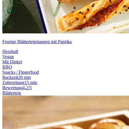
Feurige Blätterteigstangen mit Paprika
Herzhaft
Vegan
Mit Dinkel
BBQ
Snacks / Fingerfood
Backzeit
20 min
Zubereitung
15 min
Bewertung
4.2/5
Blätterteig