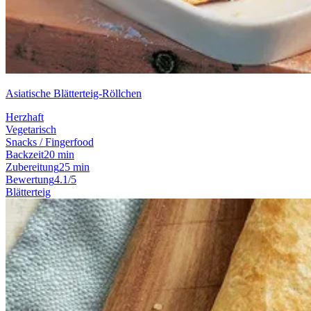
Asiatische Blätterteig-Röllchen
Herzhaft
Vegetarisch
Snacks / Fingerfood
Backzeit
20 min
Zubereitung
25 min
Bewertung
4.1/5
Blätterteig