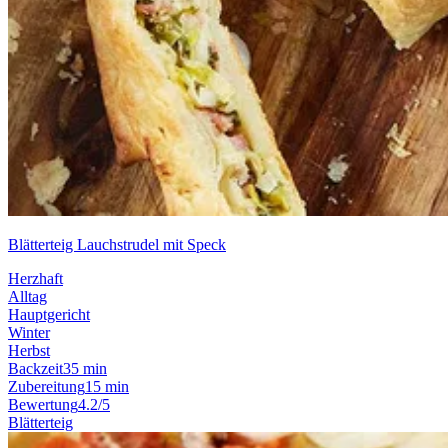
Blätterteig Lauchstrudel mit Speck
Herzhaft
Alltag
Hauptgericht
Winter
Herbst
Backzeit
35 min
Zubereitung
15 min
Bewertung
4.2/5
Blätterteig