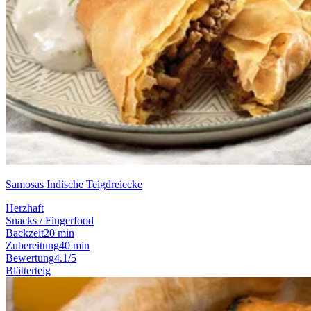
Samosas Indische Teigdreiecke
Herzhaft
Snacks / Fingerfood
Backzeit
20 min
Zubereitung
40 min
Bewertung
4.1/5
Blätterteig