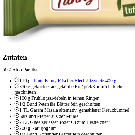
Zutaten
für 4 Aloo Paratha
1
Pkg.
Tante Fanny Frischer Blech-Pizzateig 400 g
350
g
gekochte, ausgekühlte Erdäpfel/Kartoffeln
klein
geschnitten
100
g
Frühlingszwiebeln
in feinen Ringen
1/2
Bund
Petersilie
Blätter fein geschnitten
1
TL
Garam Masala
alternativ: gemahlener Kreuzkümmel
Salz und Pfeffer aus der Mühle
2
EL
Ghee
zerlassen (oder Öl zum Bestreichen)
200
g
Naturjoghurt
1/2
Bund
Koriander
Blätter fein geschnitten