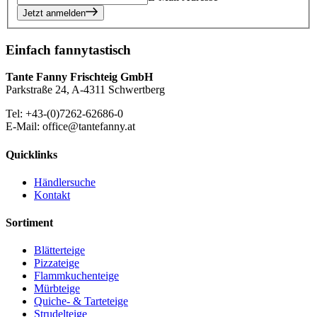
Jetzt anmelden
Einfach fannytastisch
Tante Fanny Frischteig GmbH
Parkstraße 24, A-4311 Schwertberg
Tel: +43-(0)7262-62686-0
E-Mail: office@tantefanny.at
Quicklinks
Händlersuche
Kontakt
Sortiment
Blätterteige
Pizzateige
Flammkuchenteige
Mürbteige
Quiche- & Tarteteige
Strudelteige