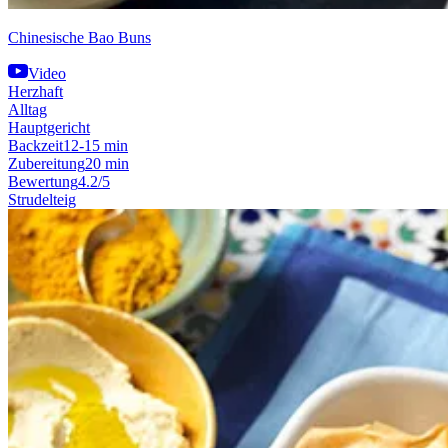
Chinesische Bao Buns
Video
Herzhaft
Alltag
Hauptgericht
Backzeit
12-15 min
Zubereitung
20 min
Bewertung
4.2/5
Strudelteig