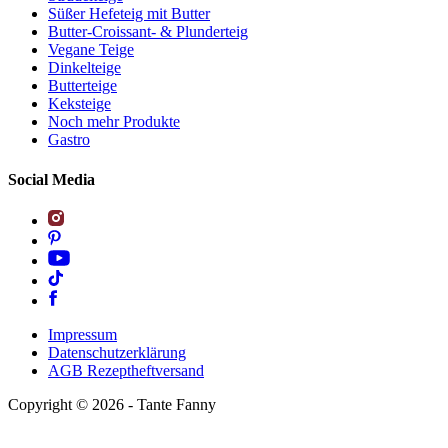
Süßer Hefeteig mit Butter
Butter-Croissant- & Plunderteig
Vegane Teige
Dinkelteige
Butterteige
Keksteige
Noch mehr Produkte
Gastro
Social Media
Impressum
Datenschutzerklärung
AGB Rezeptheftversand
Copyright ©
2026
- Tante Fanny