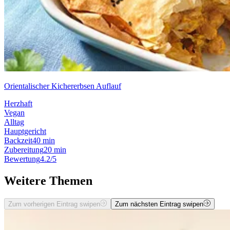
Orientalischer Kichererbsen Auflauf
Herzhaft
Vegan
Alltag
Hauptgericht
Backzeit
40 min
Zubereitung
20 min
Bewertung
4.2/5
Weitere Themen
Zum vorherigen Eintrag swipen
Zum nächsten Eintrag swipen