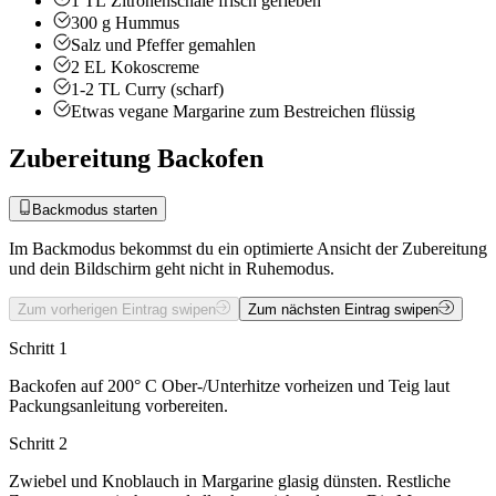
1
TL
Zitronenschale
frisch gerieben
300
g
Hummus
Salz und Pfeffer
gemahlen
2
EL
Kokoscreme
1-2
TL
Curry (scharf)
Etwas
vegane Margarine zum Bestreichen
flüssig
Zubereitung Backofen
Backmodus starten
Im Backmodus bekommst du ein optimierte Ansicht der Zubereitung
und dein Bildschirm geht nicht in Ruhemodus.
Zum vorherigen Eintrag swipen
Zum nächsten Eintrag swipen
Schritt 1
Backofen auf 200° C Ober-/Unterhitze vorheizen und Teig laut
Packungsanleitung vorbereiten.
Schritt 2
Zwiebel und Knoblauch in Margarine glasig dünsten. Restliche