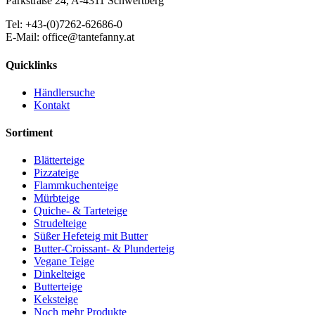
Parkstraße 24, A-4311 Schwertberg
Tel: +43-(0)7262-62686-0
E-Mail: office@tantefanny.at
Quicklinks
Händlersuche
Kontakt
Sortiment
Blätterteige
Pizzateige
Flammkuchenteige
Mürbteige
Quiche- & Tarteteige
Strudelteige
Süßer Hefeteig mit Butter
Butter-Croissant- & Plunderteig
Vegane Teige
Dinkelteige
Butterteige
Keksteige
Noch mehr Produkte