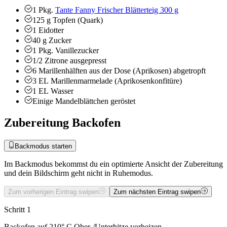
1
Pkg.
Tante Fanny Frischer Blätterteig 300 g
125
g
Topfen (Quark)
1
Eidotter
40
g
Zucker
1
Pkg.
Vanillezucker
1/2
Zitrone
ausgepresst
6
Marillenhälften aus der Dose (Aprikosen)
abgetropft
3
EL
Marillenmarmelade (Aprikosenkonfitüre)
1
EL
Wasser
Einige
Mandelblättchen
geröstet
Zubereitung Backofen
Backmodus starten
Im Backmodus bekommst du ein optimierte Ansicht der Zubereitung
und dein Bildschirm geht nicht in Ruhemodus.
Zum vorherigen Eintrag swipen
Zum nächsten Eintrag swipen
Schritt 1
Backofen auf 210° C Ober-/Unterhitze vorheizen.