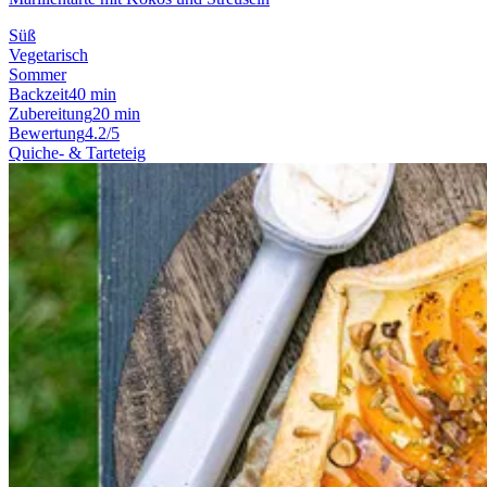
Süß
Vegetarisch
Sommer
Backzeit
40 min
Zubereitung
20 min
Bewertung
4.2/5
Quiche- & Tarteteig