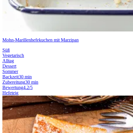
Mohn-Marillenhefekuchen mit Marzipan
Süß
Vegetarisch
Alltag
Dessert
Sommer
Backzeit
30 min
Zubereitung
30 min
Bewertung
4.2/5
Hefeteig