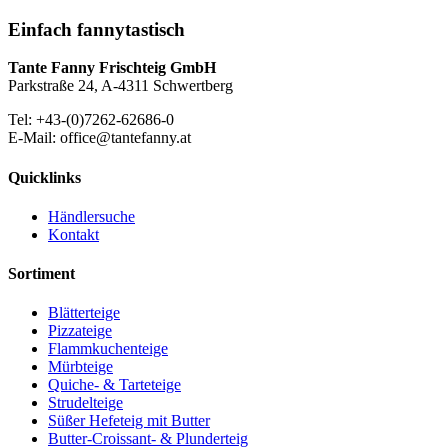
Einfach fannytastisch
Tante Fanny Frischteig GmbH
Parkstraße 24, A-4311 Schwertberg
Tel: +43-(0)7262-62686-0
E-Mail: office@tantefanny.at
Quicklinks
Händlersuche
Kontakt
Sortiment
Blätterteige
Pizzateige
Flammkuchenteige
Mürbteige
Quiche- & Tarteteige
Strudelteige
Süßer Hefeteig mit Butter
Butter-Croissant- & Plunderteig