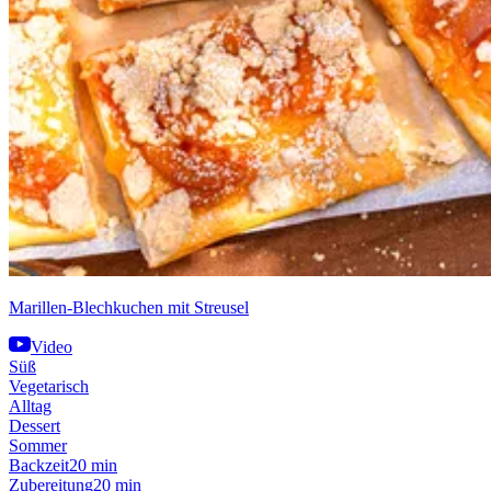
Marillen-Blechkuchen mit Streusel
Video
Süß
Vegetarisch
Alltag
Dessert
Sommer
Backzeit
20 min
Zubereitung
20 min