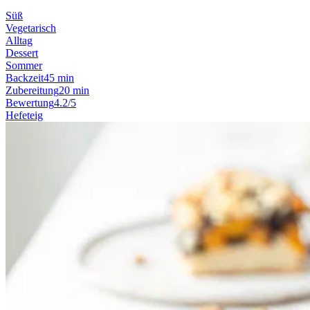
Süß
Vegetarisch
Alltag
Dessert
Sommer
Backzeit
45 min
Zubereitung
20 min
Bewertung
4.2/5
Hefeteig