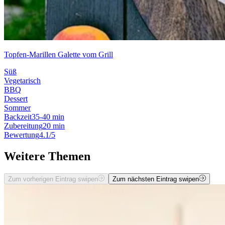
Topfen-Marillen Galette vom Grill
Süß
Vegetarisch
BBQ
Dessert
Sommer
Backzeit
35-40 min
Zubereitung
20 min
Bewertung
4.1/5
Weitere Themen
Zum vorherigen Eintrag swipen
Zum nächsten Eintrag swipen