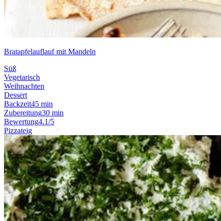
Bratapfelauflauf mit Mandeln
Süß
Vegetarisch
Weihnachten
Dessert
Backzeit
45 min
Zubereitung
30 min
Bewertung
4.1/5
Pizzateig