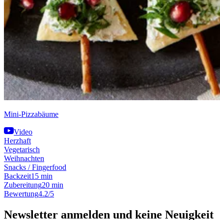
Mini-Pizzabäume
Video
Herzhaft
Vegetarisch
Weihnachten
Snacks / Fingerfood
Backzeit
15 min
Zubereitung
20 min
Bewertung
4.2/5
Newsletter anmelden und keine Neuigkeit