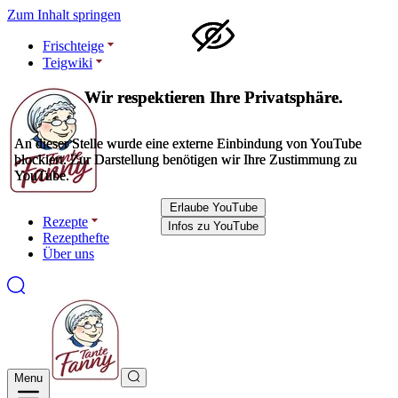
Zum Inhalt springen
Frischteige
Teigwiki
Wir respektieren Ihre Privatsphäre.
Wir respektieren Ihre Privatsphäre.
An dieser Stelle wurde eine externe Einbindung von YouTube
An dieser Stelle wurde eine externe Einbindung von YouTube
blockiert. Zur Darstellung benötigen wir Ihre Zustimmung zu
blockiert. Zur Darstellung benötigen wir Ihre Zustimmung zu
YouTube.
YouTube.
Erlaube YouTube
Erlaube YouTube
Rezepte
Infos zu YouTube
Infos zu YouTube
Rezepthefte
Über uns
Menu