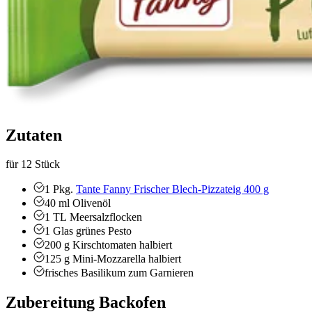
Zutaten
für 12 Stück
1
Pkg.
Tante Fanny Frischer Blech-Pizzateig 400 g
40
ml
Olivenöl
1
TL
Meersalzflocken
1
Glas
grünes Pesto
200
g
Kirschtomaten
halbiert
125
g
Mini-Mozzarella
halbiert
frisches Basilikum zum Garnieren
Zubereitung Backofen