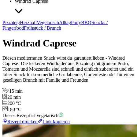
Windrad Caprese
Pizzateig
Herzhaft
Vegetarisch
Alltag
Party
BBQ
Snacks /
Fingerfood
Frühstück / Brunch
Windrad Caprese
Diesen mediterranen Snack wirst du garantiert lieben - Windrad
Caprese! Die leckeren Windräder aus Pizzateig mit grünem Pesto,
Tomaten und Mozzarella sind schnell und einfach zubereitet und ein
toller Snack für sommerliche Grillabende, Gartenfeste oder für einen
geselligen Brunch mit Familie und Freunden.
15 min
20 min
200 °C
180 °C
Dieses Rezept ist vegetarisch
Rezept drucken
Link kopieren