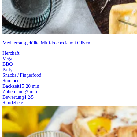
Mediterran-gefüllte Mini-Focaccia mit Oliven
Herzhaft
Vegan
BBQ
Party
Snacks / Fingerfood
Sommer
Backzeit
15-20 min
Zubereitung
7 min
Bewertung
4.2/5
Strudelteig