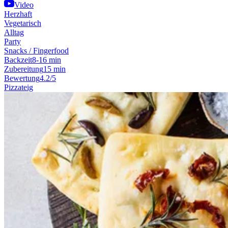
Video
Herzhaft
Vegetarisch
Alltag
Party
Snacks / Fingerfood
Backzeit
8-16 min
Zubereitung
15 min
Bewertung
4.2/5
Pizzateig