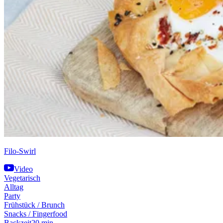
Filo-Swirl
Video
Vegetarisch
Alltag
Party
Frühstück / Brunch
Snacks / Fingerfood
Backzeit
20 min