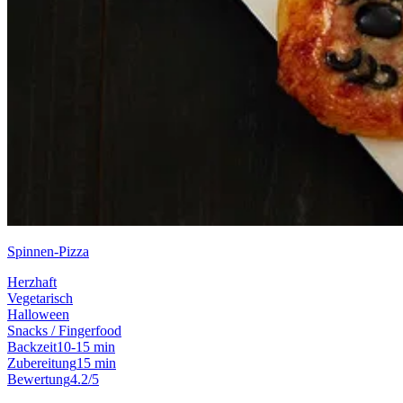
Spinnen-Pizza
Herzhaft
Vegetarisch
Halloween
Snacks / Fingerfood
Backzeit
10-15 min
Zubereitung
15 min
Bewertung
4.2/5