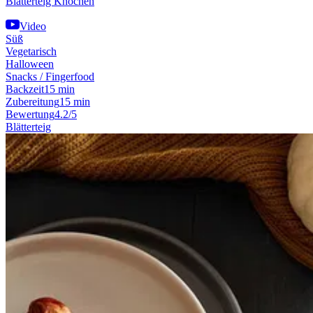
Blätterteig Knochen
Video
Süß
Vegetarisch
Halloween
Snacks / Fingerfood
Backzeit
15 min
Zubereitung
15 min
Bewertung
4.2/5
Blätterteig