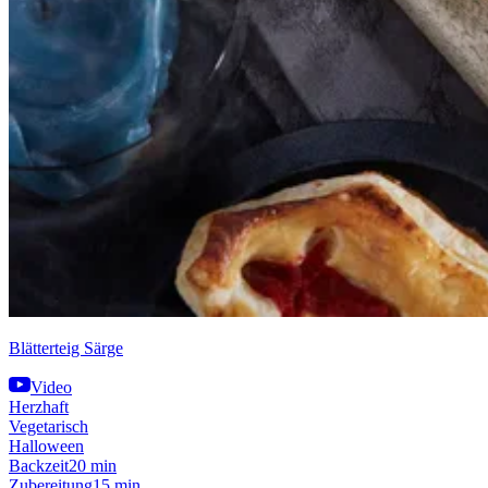
Blätterteig Särge
Video
Herzhaft
Vegetarisch
Halloween
Backzeit
20 min
Zubereitung
15 min