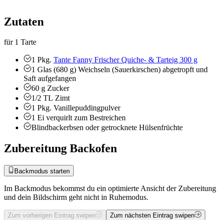
Zutaten
für 1 Tarte
1
Pkg.
Tante Fanny Frischer Quiche- & Tarteig 300 g
1
Glas (680 g)
Weichseln (Sauerkirschen)
abgetropft und
Saft aufgefangen
60
g
Zucker
1/2
TL
Zimt
1
Pkg.
Vanillepuddingpulver
1
Ei
verquirlt zum Bestreichen
Blindbackerbsen oder getrocknete Hülsenfrüchte
Zubereitung Backofen
Backmodus starten
Im Backmodus bekommst du ein optimierte Ansicht der Zubereitung
und dein Bildschirm geht nicht in Ruhemodus.
Zum vorherigen Eintrag swipen
Zum nächsten Eintrag swipen