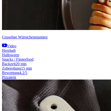
Gruselige Würstchenmumien
Video
Herzhaft
Halloween
Snacks / Fingerfood
Backzeit
20 min
Zubereitung
15 min
Bewertung
4.2/5
Pizzateig