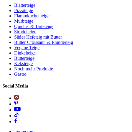
Blätterteige
Pizzateige
Flammkuchenteige
Mürbteige
Quiche- & Tarteteige
Strudelteige
Süßer Hefeteig mit Butter
Butter-Croissant- & Plunderteig
Vegane Teige
Dinkelteige
Butterteige
Keksteige
Noch mehr Produkte
Gastro
Social Media
Impressum