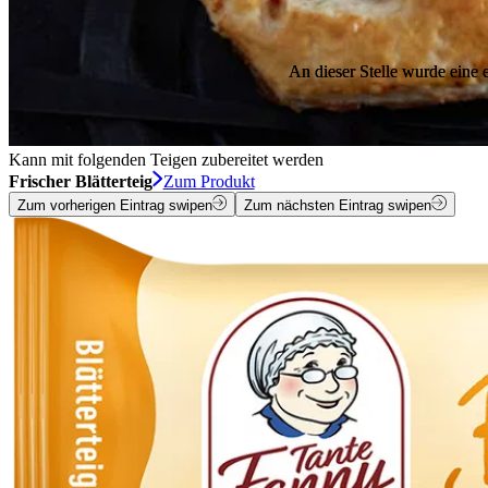
An dieser Stelle wurde eine
An dieser Stelle wurde eine
Kann mit folgenden Teigen zubereitet werden
Frischer Blätterteig
Zum Produkt
Zum vorherigen Eintrag swipen
Zum nächsten Eintrag swipen