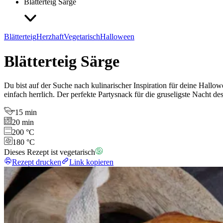
Blätterteig Särge
Blätterteig
Herzhaft
Vegetarisch
Halloween
Blätterteig Särge
Du bist auf der Suche nach kulinarischer Inspiration für deine Hall
einfach herrlich. Der perfekte Partysnack für die gruseligste Nacht des
15 min
20 min
200 °C
180 °C
Dieses Rezept ist vegetarisch
Rezept drucken
Link kopieren