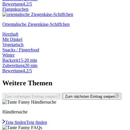
Bewertung
4.2/5
Flammkuchen
Orientalische Ziegenkäse-Schiffchen
Herzhaft
Mit Dinkel
Vegetarisch
Snacks / Fingerfood
Winter
Backzeit
15-20 min
Zubereitung
20 min
Bewertung
4.2/5
Weitere Themen
Zum vorherigen Eintrag swipen
Zum nächsten Eintrag swipen
Händlersuche
Teig finden
Teig finden