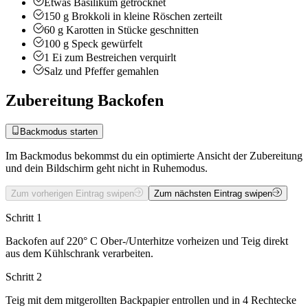
Etwas
Basilikum
getrocknet
150
g
Brokkoli
in kleine Röschen zerteilt
60
g
Karotten
in Stücke geschnitten
100
g
Speck
gewürfelt
1
Ei zum Bestreichen
verquirlt
Salz und Pfeffer
gemahlen
Zubereitung Backofen
Backmodus starten
Im Backmodus bekommst du ein optimierte Ansicht der Zubereitung
und dein Bildschirm geht nicht in Ruhemodus.
Zum vorherigen Eintrag swipen
Zum nächsten Eintrag swipen
Schritt 1
Backofen auf 220° C Ober-/Unterhitze vorheizen und Teig direkt
aus dem Kühlschrank verarbeiten.
Schritt 2
Teig mit dem mitgerollten Backpapier entrollen und in 4 Rechtecke