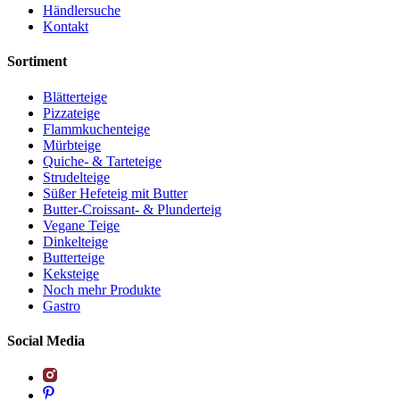
Händlersuche
Kontakt
Sortiment
Blätterteige
Pizzateige
Flammkuchenteige
Mürbteige
Quiche- & Tarteteige
Strudelteige
Süßer Hefeteig mit Butter
Butter-Croissant- & Plunderteig
Vegane Teige
Dinkelteige
Butterteige
Keksteige
Noch mehr Produkte
Gastro
Social Media