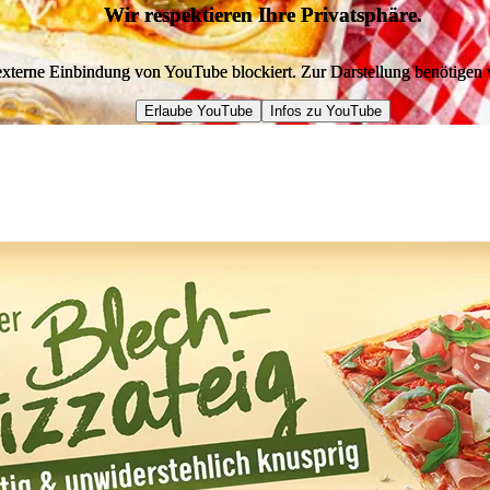
Wir respektieren Ihre Privatsphäre.
Wir respektieren Ihre Privatsphäre.
 externe Einbindung von YouTube blockiert. Zur Darstellung benötige
 externe Einbindung von YouTube blockiert. Zur Darstellung benötige
Erlaube YouTube
Erlaube YouTube
Infos zu YouTube
Infos zu YouTube