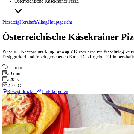
Österreichische Käsekrainer Pizza
Pizzateig
Herzhaft
Alltag
Hauptgericht
Österreichische Käsekrainer Pi
Pizza mit Käsekrainer klingt gewagt? Dieser kreative Pizzabelag ver
Essiggurkerl und frisch geriebenen Kren. Das Ergebnis? Ein herzhafte
15 min
20 min
220° C
210° C
Rezept drucken
Link kopieren