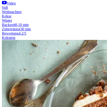
Video
Süß
Weihnachten
Kekse
Winter
Backzeit
8-10 min
Zubereitung
30 min
Bewertung
4.2/5
Keksteig