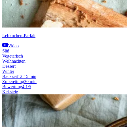
Lebkuchen-Parfait
Video
Süß
Vegetarisch
Weihnachten
Dessert
Winter
Backzeit
12-15 min
Zubereitung
30 min
Bewertung
4.1/5
Keksteig