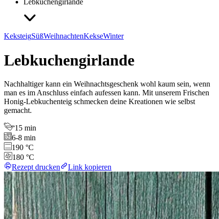
Lebkuchengirlande
Keksteig
Süß
Weihnachten
Kekse
Winter
Lebkuchengirlande
Nachhaltiger kann ein Weihnachtsgeschenk wohl kaum sein, wenn
man es im Anschluss einfach aufessen kann. Mit unserem Frischen
Honig-Lebkuchenteig schmecken deine Kreationen wie selbst
gemacht.
15 min
6-8 min
190 °C
180 °C
Rezept drucken
Link kopieren