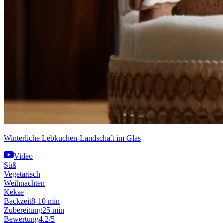
Winterliche Lebkuchen-Landschaft im Glas
Video
Süß
Vegetarisch
Weihnachten
Kekse
Backzeit
8-10 min
Zubereitung
25 min
Bewertung
4.2/5