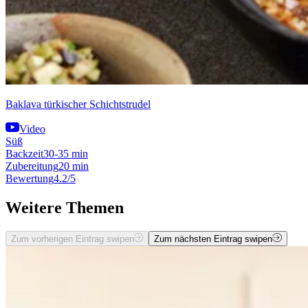
Baklava türkischer Schichtstrudel
Video
Süß
Backzeit
30-35 min
Zubereitung
20 min
Bewertung
4.2/5
Weitere Themen
Zum vorherigen Eintrag swipen
Zum nächsten Eintrag swipen