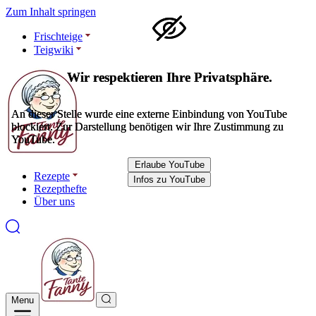
Zum Inhalt springen
Frischteige
Teigwiki
Wir respektieren Ihre Privatsphäre.
Wir respektieren Ihre Privatsphäre.
An dieser Stelle wurde eine externe Einbindung von YouTube
An dieser Stelle wurde eine externe Einbindung von YouTube
blockiert. Zur Darstellung benötigen wir Ihre Zustimmung zu
blockiert. Zur Darstellung benötigen wir Ihre Zustimmung zu
YouTube.
YouTube.
Erlaube YouTube
Erlaube YouTube
Rezepte
Infos zu YouTube
Infos zu YouTube
Rezepthefte
Über uns
Menu