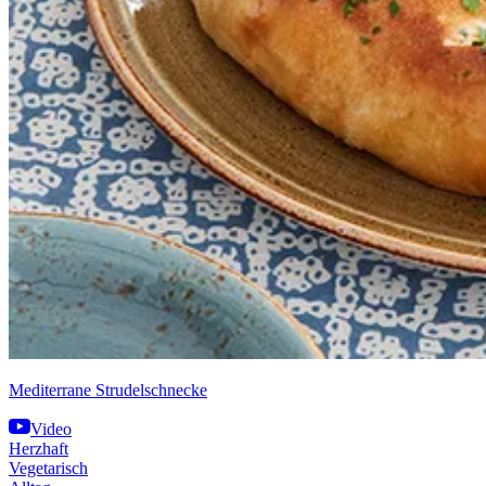
Mediterrane Strudelschnecke
Video
Herzhaft
Vegetarisch