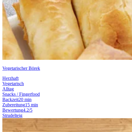
Vegetarischer Börek
Herzhaft
Vegetarisch
Alltag
Snacks / Fingerfood
Backzeit
20 min
Zubereitung
15 min
Bewertung
4.2/5
Strudelteig