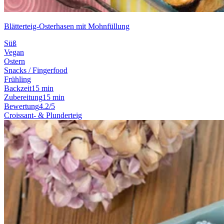
Blätterteig-Osterhasen mit Mohnfüllung
Süß
Vegan
Ostern
Snacks / Fingerfood
Frühling
Backzeit
15 min
Zubereitung
15 min
Bewertung
4.2/5
Croissant- & Plunderteig