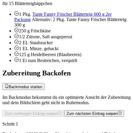
für 15 Blätterteighäppchen
1
Pkg.
Tante Fanny Frischer Blätterteig 600 g 2er
Packung
Alternativ: 2 Pkg. Tante Fanny Frischer Blätterteig
300 g
250
g
Frischkäse
1/2
Zitrone, Saft ausgepresst
2
EL
Staubzucker
1
EL
Minze, gehackt
125
g
Heidelbeeren (Blaubeeren)
1
Ei zum Bestreichen, verquirlt
Zubereitung Backofen
Backmodus starten
Im Backmodus bekommst du ein optimierte Ansicht der Zubereitung
und dein Bildschirm geht nicht in Ruhemodus.
Zum vorherigen Eintrag swipen
Zum nächsten Eintrag swipen
Schritt 1