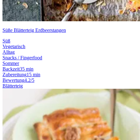
Süße Blätterteig Erdbeerstangen
Süß
Vegetarisch
Alltag
Snacks / Fingerfood
Sommer
Backzeit
35 min
Zubereitung
15 min
Bewertung
4.2/5
Blätterteig