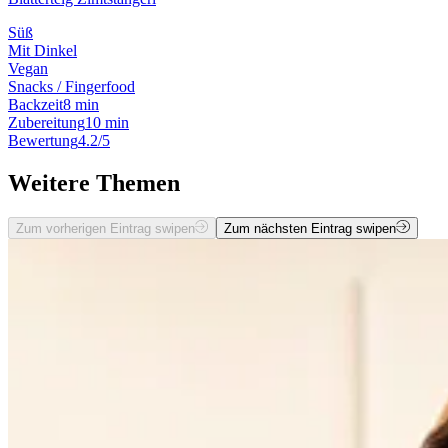
Süß
Mit Dinkel
Vegan
Snacks / Fingerfood
Backzeit
8 min
Zubereitung
10 min
Bewertung
4.2/5
Weitere Themen
Zum vorherigen Eintrag swipen
Zum nächsten Eintrag swipen