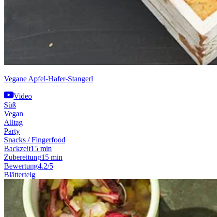
Vegane Apfel-Hafer-Stangerl
Video
Süß
Vegan
Alltag
Party
Snacks / Fingerfood
Backzeit
15 min
Zubereitung
15 min
Bewertung
4.2/5
Blätterteig