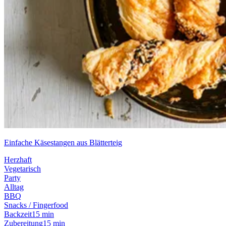
Einfache Käsestangen aus Blätterteig
Herzhaft
Vegetarisch
Party
Alltag
BBQ
Snacks / Fingerfood
Backzeit
15 min
Zubereitung
15 min