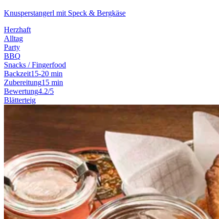
Knusperstangerl mit Speck & Bergkäse
Herzhaft
Alltag
Party
BBQ
Snacks / Fingerfood
Backzeit
15-20 min
Zubereitung
15 min
Bewertung
4.2/5
Blätterteig