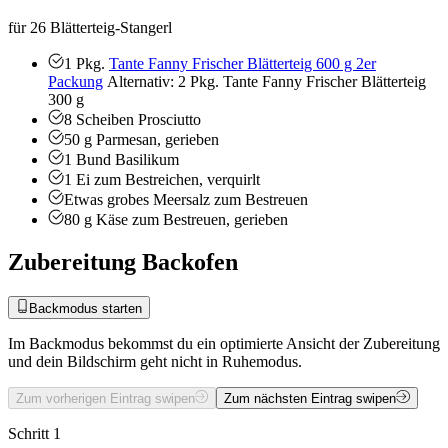
für 26 Blätterteig-Stangerl
1
Pkg.
Tante Fanny Frischer Blätterteig 600 g 2er
Packung
Alternativ: 2 Pkg. Tante Fanny Frischer Blätterteig
300 g
8
Scheiben Prosciutto
50
g
Parmesan, gerieben
1
Bund
Basilikum
1
Ei zum Bestreichen, verquirlt
Etwas
grobes Meersalz zum Bestreuen
80
g
Käse zum Bestreuen, gerieben
Zubereitung Backofen
Backmodus starten
Im Backmodus bekommst du ein optimierte Ansicht der Zubereitung
und dein Bildschirm geht nicht in Ruhemodus.
Zum vorherigen Eintrag swipen
Zum nächsten Eintrag swipen
Schritt 1