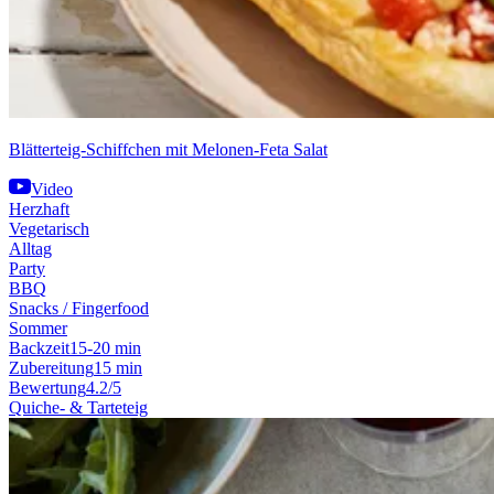
Blätterteig-Schiffchen mit Melonen-Feta Salat
Video
Herzhaft
Vegetarisch
Alltag
Party
BBQ
Snacks / Fingerfood
Sommer
Backzeit
15-20 min
Zubereitung
15 min
Bewertung
4.2/5
Quiche- & Tarteteig