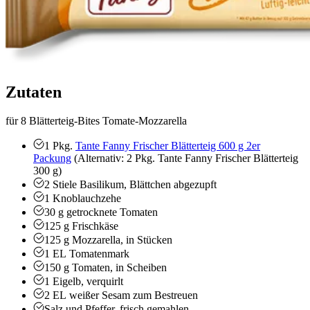
Zutaten
für 8 Blätterteig-Bites Tomate-Mozzarella
1
Pkg.
Tante Fanny Frischer Blätterteig 600 g 2er
Packung
(Alternativ: 2 Pkg. Tante Fanny Frischer Blätterteig
300 g)
2
Stiele Basilikum, Blättchen abgezupft
1
Knoblauchzehe
30
g
getrocknete Tomaten
125
g
Frischkäse
125
g
Mozzarella, in Stücken
1
EL
Tomatenmark
150
g
Tomaten, in Scheiben
1
Eigelb, verquirlt
2
EL
weißer Sesam zum Bestreuen
Salz und Pfeffer, frisch gemahlen