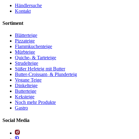
Händlersuche
Kontakt
Sortiment
Blätterteige
Pizzateige
Flammkuchenteige
Mürbteige
Quiche- & Tarteteige
Strudelteige
Süßer Hefeteig mit Butter
Butter-Croissant- & Plunderteig
Vegane Teige
Dinkelteige
Butterteige
Keksteige
Noch mehr Produkte
Gastro
Social Media