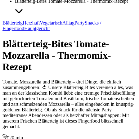
Blätterteig-Bites Tomate-Mozzarella - Thermomix-Rezept
Blätterteig
Herzhaft
Vegetarisch
Alltag
Party
Snacks /
Fingerfood
Hauptgericht
Blätterteig-Bites Tomate-
Mozzarella - Thermomix-
Rezept
Tomate, Mozzarella und Blätterteig – drei Dinge, die einfach
zusammengehören! 🍅 Unsere Blätterteig-Bites vereinen alles, was
man an der klassischen Kombi liebt: eine cremige Frischkäsefüllung
mit getrockneten Tomaten und Basilikum, frische Tomatenscheiben
und zart schmelzenden Mozzarella – alles eingebacken in knusprig-
goldenen Blätterteig. Ob als Snack für die nächste Party,
mediterranes Abendessen oder als herzhafter Mittagshappen: Mit
unserem Frischen Blätterteig ist dieses Fingerfood blitzschnell
gemacht.
20 min