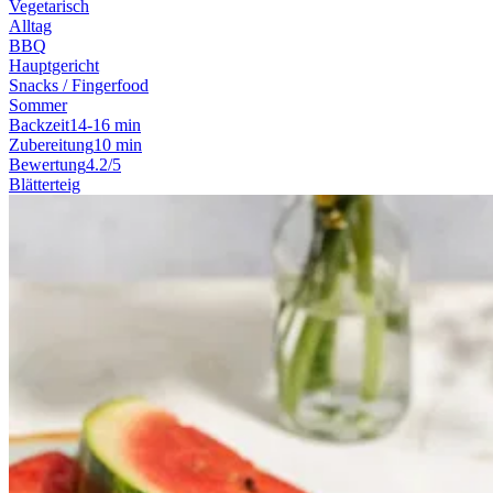
Vegetarisch
Alltag
BBQ
Hauptgericht
Snacks / Fingerfood
Sommer
Backzeit
14-16 min
Zubereitung
10 min
Bewertung
4.2/5
Blätterteig