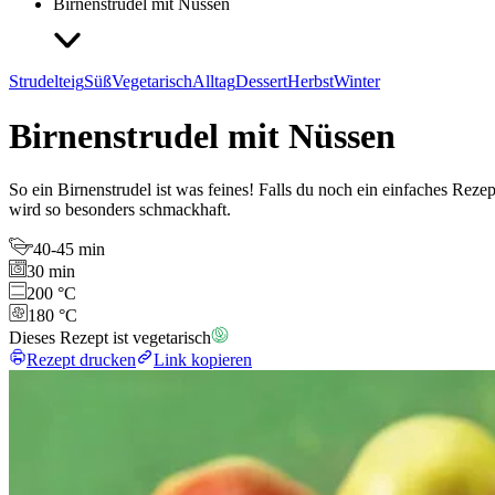
Birnenstrudel mit Nüssen
Strudelteig
Süß
Vegetarisch
Alltag
Dessert
Herbst
Winter
Birnenstrudel mit Nüssen
So ein Birnenstrudel ist was feines! Falls du noch ein einfaches Rez
wird so besonders schmackhaft.
40-45 min
30 min
200 °C
180 °C
Dieses Rezept ist vegetarisch
Rezept drucken
Link kopieren