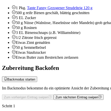
1
Pkg.
Tante Fanny Gezogener Strudelteig 120 g
500
g
reife Birnen
geschält, blättrig geschnitten
5
EL
Zucker
50
g
Nüsse (Walnüsse, Haselnüsse oder Mandeln)
grob geha
50
g
Rosinen
3
EL
Birnenschnaps (z.B. Williamsbirne)
1/2
Zitrone
frisch gepresst
Etwas
Zimt
gemahlen
50
g
Semmelbrösel
Etwas
Staubzucker
Etwas
Butter zum Bestreichen
zerlassen
Zubereitung Backofen
Backmodus starten
Im Backmodus bekommst du ein optimierte Ansicht der Zubereitung u
Zum vorherigen Eintrag swipen
Zum nächsten Eintrag swipen
Schritt 1