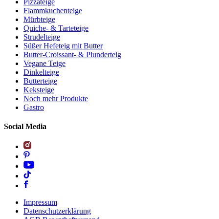
Pizzateige
Flammkuchenteige
Mürbteige
Quiche- & Tarteteige
Strudelteige
Süßer Hefeteig mit Butter
Butter-Croissant- & Plunderteig
Vegane Teige
Dinkelteige
Butterteige
Keksteige
Noch mehr Produkte
Gastro
Social Media
Impressum
Datenschutzerklärung