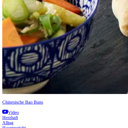
Chinesische Bao Buns
Video
Herzhaft
Alltag
Hauptgericht