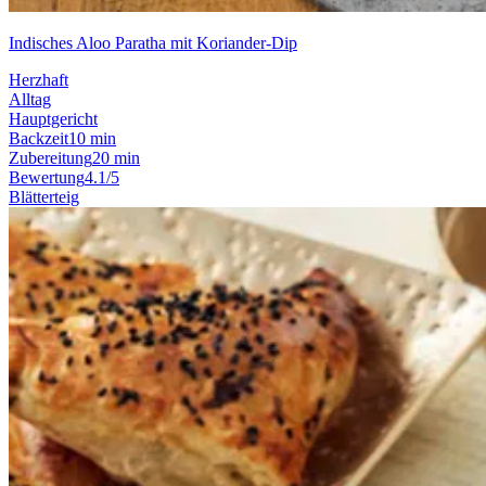
Indisches Aloo Paratha mit Koriander-Dip
Herzhaft
Alltag
Hauptgericht
Backzeit
10 min
Zubereitung
20 min
Bewertung
4.1/5
Blätterteig