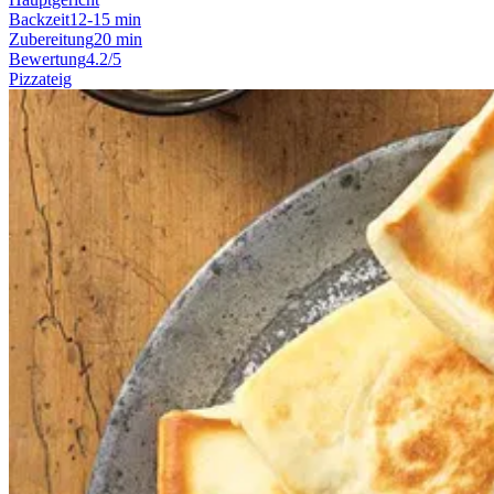
Backzeit
12-15 min
Zubereitung
20 min
Bewertung
4.2/5
Pizzateig