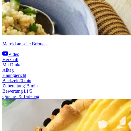
Marokkanische Briouats
Video
Herzhaft
Mit Dinkel
Alltag
Hauptgericht
Backzeit
20 min
Zubereitung
15 min
Bewertung
4.1/5
Quiche- & Tarteteig