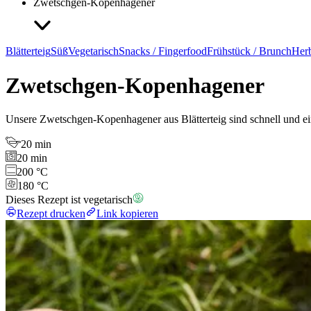
Zwetschgen-Kopenhagener
Blätterteig
Süß
Vegetarisch
Snacks / Fingerfood
Frühstück / Brunch
Herb
Zwetschgen-Kopenhagener
Unsere Zwetschgen-Kopenhagener aus Blätterteig sind schnell und einf
20 min
20 min
200 °C
180 °C
Dieses Rezept ist vegetarisch
Rezept drucken
Link kopieren