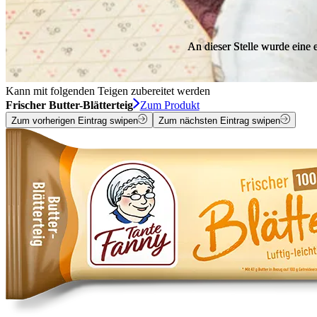
An dieser Stelle wurde eine
An dieser Stelle wurde eine
Kann mit folgenden Teigen zubereitet werden
Frischer Butter-Blätterteig
Zum Produkt
Zum vorherigen Eintrag swipen
Zum nächsten Eintrag swipen