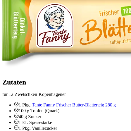
Zutaten
für 12 Zwetschken-Kopenhagener
1
Pkg.
Tante Fanny Frischer Butter-Blätterteig 280 g
100
g
Topfen (Quark)
40
g
Zucker
1
EL
Speisestärke
1
Pkg.
Vanillezucker